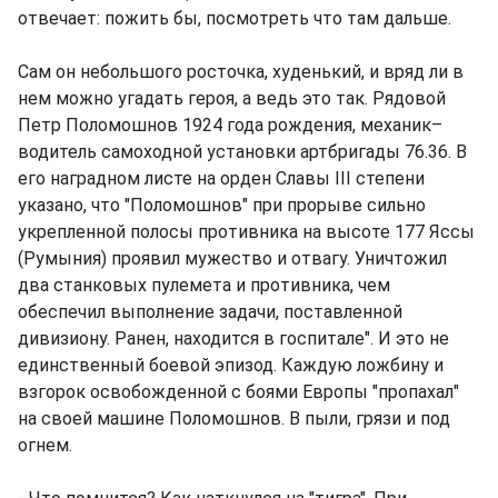
отвечает: пожить бы, посмотреть что там дальше.
Сам он небольшого росточка, худенький, и вряд ли в
нем можно угадать героя, а ведь это так. Рядовой
Петр Поломошнов 1924 года рождения, механик–
водитель самоходной установки артбригады 76.36. В
его наградном листе на орден Славы III степени
указано, что "Поломошнов" при прорыве сильно
укрепленной полосы противника на высоте 177 Яссы
(Румыния) проявил мужество и отвагу. Уничтожил
два станковых пулемета и противника, чем
обеспечил выполнение задачи, поставленной
дивизиону. Ранен, находится в госпитале". И это не
единственный боевой эпизод. Каждую ложбину и
взгорок освобожденной с боями Европы "пропахал"
на своей машине Поломошнов. В пыли, грязи и под
огнем.