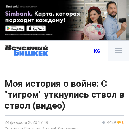
KG
Моя история о войне: С
"тигром" уткнулись ствол в
ствол (видео)
24 февраля 2020 17:49
4429
0
Светлана Лаптева
,
Андрей Заверухин