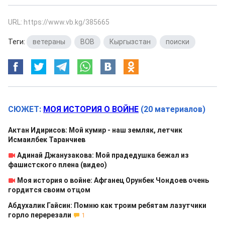
URL: https://www.vb.kg/385665
Теги:
ветераны
,
ВОВ
,
Кыргызстан
,
поиски
СЮЖЕТ:
МОЯ ИСТОРИЯ О ВОЙНЕ
(20 материалов)
Актан Идирисов: Мой кумир - наш земляк, летчик
Исмаилбек Таранчиев
Адинай Джанузакова: Мой прадедушка бежал из
фашистского плена (видео)
Моя история о войне: Афганец Орунбек Чондоев очень
гордится своим отцом
Абдухалик Гайсин: Помню как троим ребятам лазутчики
горло перерезали
1