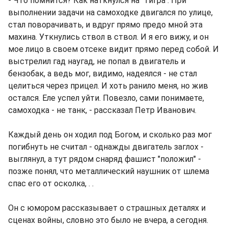
- Что помнится? Как наткнулся на "тигра". При
выполнении задачи на самоходке двигался по улице,
стал поворачивать, и вдруг прямо предо мной эта
махина. Уткнулись ствол в ствол. И я его вижу, и он
мое лицо в своем отсеке видит прямо перед собой. И
выстрелил гад наугад, не попал в двигатель и
бензобак, а ведь мог, видимо, надеялся - не стал
целиться через прицел. И хоть ранило меня, но жив
остался. Еле успел уйти. Повезло, сами понимаете,
самоходка - не танк, - рассказал Петр Иванович.
Каждый день он ходил под Богом, и сколько раз мог
погибнуть не считал - однажды двигатель заглох -
выглянул, а тут рядом снаряд фашист "положил" -
позже понял, что металлический наушник от шлема
спас его от осколка, . .
Он с юмором рассказывает о страшных деталях и
сценах войны, словно это было не вчера, а сегодня.