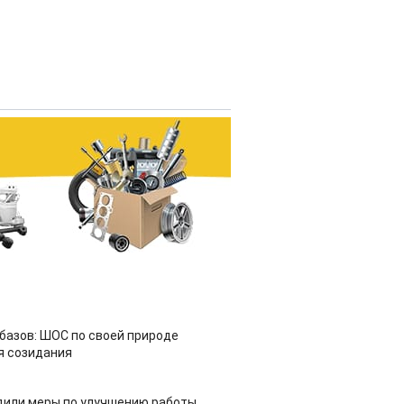
азов: ШОС по своей природе
я созидания
дили меры по улучшению работы