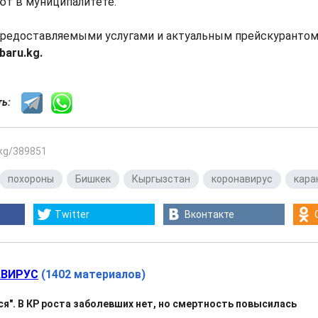
ают в муниципалитете.
предоставляемыми услугами и актуальным прейскурантом
baru.kg.
сть:
.kg/389851
похороны
,
Бишкек
,
Кыргызстан
,
коронавирус
,
кара
Twitter
Вконтакте
ВИРУС
(1402 материалов)
ся". В КР роста заболевших нет, но смертность повысилась