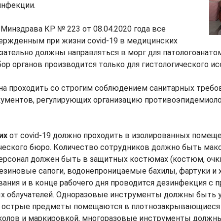
инфекции.
 Минздрава КР № 223 от 08.04.2020 года все
ержденным при жизни covid-19 в медицинских
язательно должны направляться в морг для патологоанато
бор органов производится только для гистологического ис
на проходить со строгим соблюдением санитарных требо
ументов, регулирующих организацию противоэпидемиоло
их
от covid-19 должно проходить в изолированных помещ
ческого бюро. Количество сотрудников должно быть мак
ерсонал должен быть в защитных костюмах (костюм, очки
резиновые сапоги, водонепроницаемые бахилы, фартуки и 
ания и в конце рабочего дня проводится дезинфекция с 
х облучателей. Одноразовые инструменты должны быть 
: острые предметы помещаются в плотнозакрывающиеся
околов и маркировкой, многоразовые инструменты должн