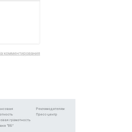
ла комментирования
ансовая
Рекламодателям
отность
Пресс-центр
овая грамотность
вка "ВБ"