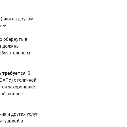
) или на другом
дей.
мо обернуть в
ы должны
 обязательным
е требуется
. В
(БАРУ) столичной
тся захоронение
к", новое -
ия и других услуг
итуацией в