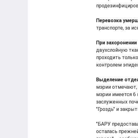
продезинфициров
Перевозка умер
транспорте, за и
При захоронении
двухслойную тка
проходить только
контролем эпиде
Выделение отдел
мэрии отмечают, 
мэрии имеется 6 
заслуженных поче
"Гроздь" и закры
"БАРУ предоставл
осталась прежней