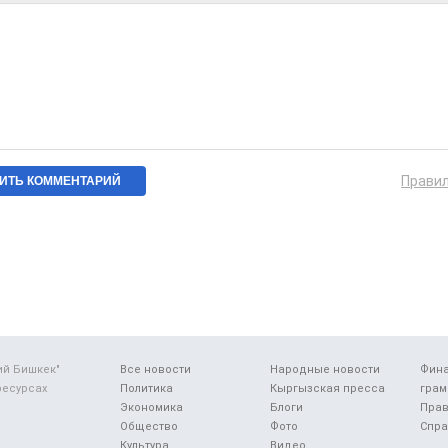
Прави
ий Бишкек"
Все новости
Народные новости
Фин
ресурсах
Политика
Кыргызская пресса
грам
Экономика
Блоги
Прав
Общество
Фото
Спра
Культура
Видео