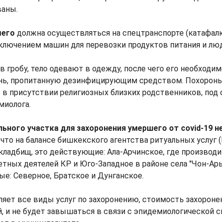
аны.
шего
должна осуществляться на спецтранспорте (катафалк
сключением машин для перевозки продуктов питания и лю
в гробу, тело одевают в одежду, после чего его необходи
нь, пропитанную дезинфицирующим средством. Похорон
 в присутствии религиозных близких родственников, под
миолога.
ьного участка для захоронения умершего от covid-19 н
что на балансе бишкекского агентства ритуальных услуг 
кладбищ, это действующие: Ала-Арчинское, где производи
тных деятелей КР и Юго-Западное в районе села "Чон-Ары
тые: Северное, Братское и Дунганское.
яет все виды услуг по захоронению, стоимость захоронен
, и не будет завышаться в связи с эпидемиологической с