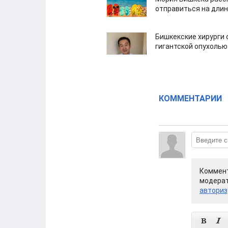
отправиться на дли
Бишкекские хирурги 
гигантской опухолью
КОММЕНТАРИИ
Коммент
модерат
авториз

