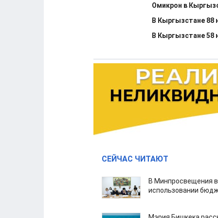
Омикрон в Кыргызс
В Кыргызстане 88 н
В Кыргызстане 58 н
СЕЙЧАС ЧИТАЮТ
В Минпросвещения в
использовании бюдж
Мэрия Бишкека расс