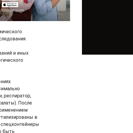
мического
следования.
ваний и иных
гического
ениях
симально
, респиратор,
халаты). После
применением
утилизированы в
 спецконтейнеры
ы быть