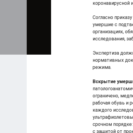
коронавирусной 
Согласно приказу
умершие с подтв
организациях, об
исследования, за
Экспертиза долж
нормативных док
режима.
Вскрытие умерш
патологоанатоми
ограничено, медп
рабочая обувь и 
каждого исследов
ультрафиолетовы
срочном порядке
с защитой от пр