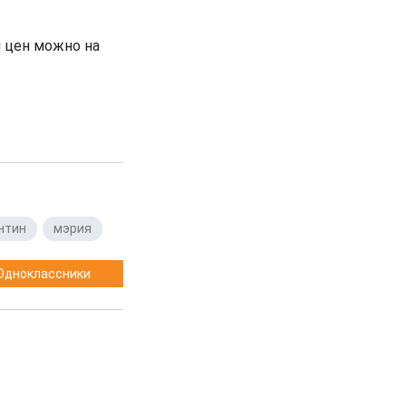
 цен можно на
нтин
,
мэрия
Одноклассники