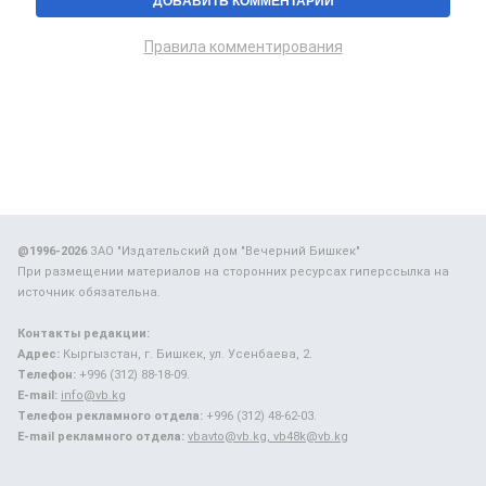
Правила комментирования
@1996-2026
ЗАО "Издательский дом "Вечерний Бишкек"
При размещении материалов на сторонних ресурсах гиперссылка на
источник обязательна.
Контакты редакции:
Адрес:
Кыргызстан, г. Бишкек, ул. Усенбаева, 2.
Телефон:
+996 (312) 88-18-09.
E-mail:
info@vb.kg
Телефон рекламного отдела:
+996 (312) 48-62-03.
E-mail рекламного отдела:
vbavto@vb.kg, vb48k@vb.kg