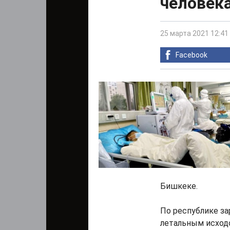
человек
25 марта 2021 12:41
Facebook
Бишкеке.
По республике за
летальным исходо