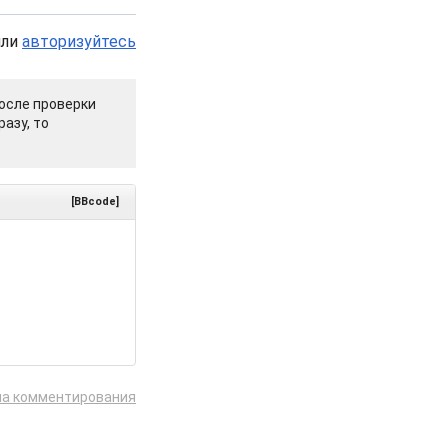
или
авторизуйтесь
осле проверки
азу, то
[BBcode]
ла комментирования