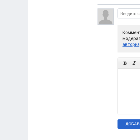
Коммент
модерат
авториз

