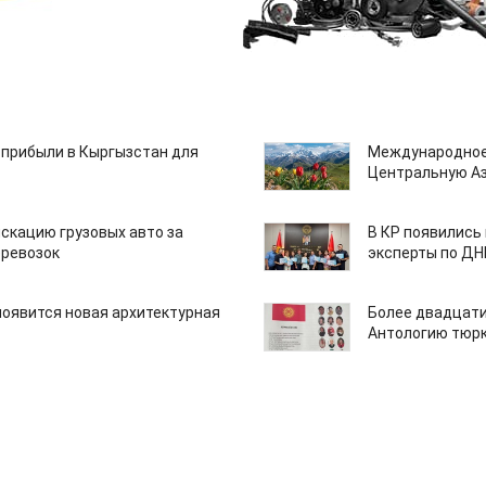
 прибыли в Кыргызстан для
Международное
Центральную А
скацию грузовых авто за
В КР появились
еревозок
эксперты по Д
появится новая архитектурная
Более двадцати
Антологию тюрк