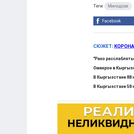
Теги:
Минздрав
,
Facebook
СЮЖЕТ:
КОРОНА
"Рано расслаблять
Омикрон в Кыргызс
В Кыргызстане 88 н
В Кыргызстане 58 н