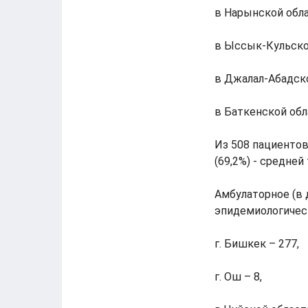
в Нарынской обла
в Ыссык-Кульской
в Джалал-Абадско
в Баткенской обл
Из 508 пациентов
(69,2%) - средней
Амбулаторное (в 
эпидемиологичес
г. Бишкек – 277,
г. Ош – 8,