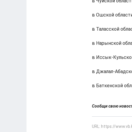
в Чуйской области
в Ошской области
в Таласской облас
в Нарынской обла
в Иссык-Кульской
в Джалал-Абадско
в Баткенской обл
Сообщи свою ново
URL: https://www.vb