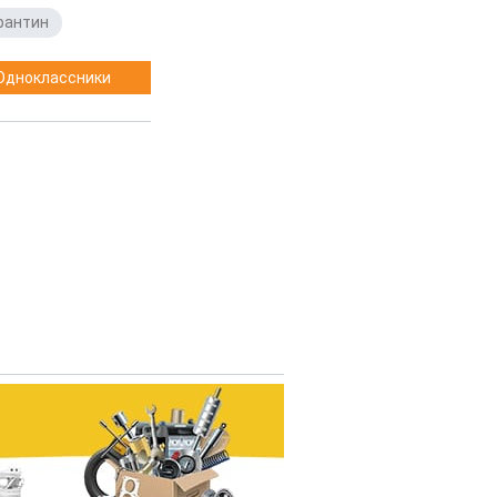
рантин
Одноклассники