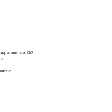
творительные, 352
е.
инико-