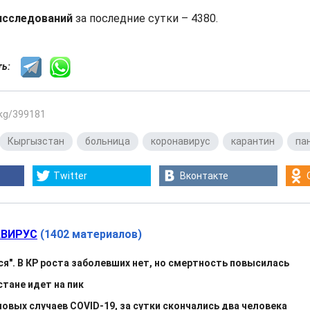
исследований
за последние сутки – 4380.
сть:
.kg/399181
Кыргызстан
,
больница
,
коронавирус
,
карантин
,
па
Twitter
Вконтакте
ВИРУС
(1402 материалов)
ся". В КР роста заболевших нет, но смертность повысилась
тане идет на пик
овых случаев COVID-19, за сутки скончались два человека