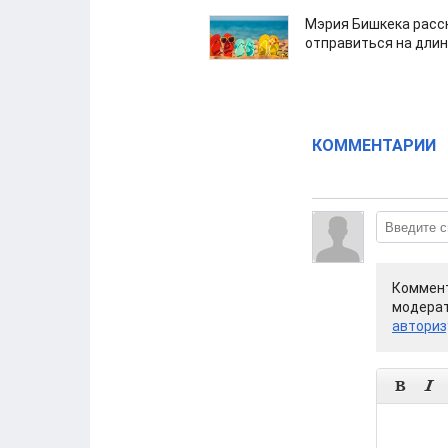
Мэрия Бишкека расс
отправиться на дли
КОММЕНТАРИИ
Коммент
модерат
авториз

