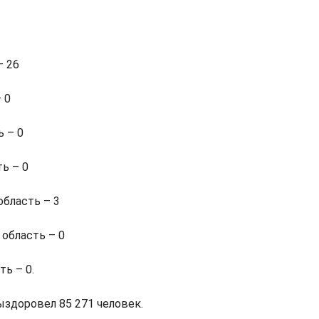
– 26
 0
ь – 0
ь – 0
бласть – 3
область – 0
ь – 0.
ыздоровел 85 271 человек.