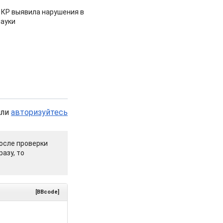
 КР выявила нарушения в
ауки
или
авторизуйтесь
осле проверки
азу, то
[BBcode]