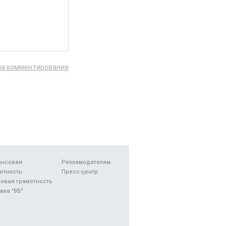
ла комментирования
ансовая
Рекламодателям
отность
Пресс-центр
овая грамотность
вка "ВБ"