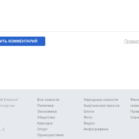
Прави
ий Бишкек"
Все новости
Народные новости
Фин
ресурсах
Политика
Кыргызская пресса
грам
Экономика
Блоги
Прав
Общество
Фото
Спра
Культура
Видео
 2.
Спорт
Инфографика
Происшествия