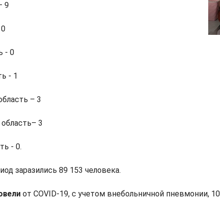
– 9
 0
 - 0
ь - 1
бласть – 3
 область– 3
ь - 0.
иод заразились 89 153 человека.
овели
от COVID-19, с учетом внебольничной пневмонии, 10