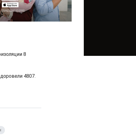
оизоляции 8
здоровели 4807.
н