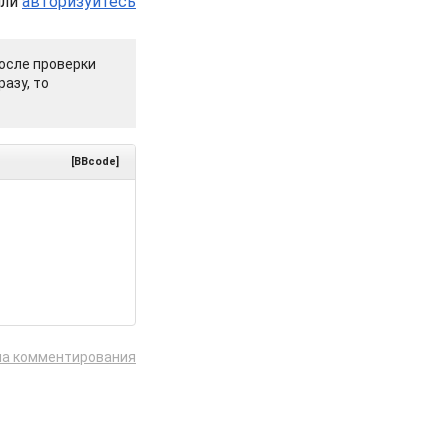
или
авторизуйтесь
осле проверки
азу, то
[BBcode]
ла комментирования