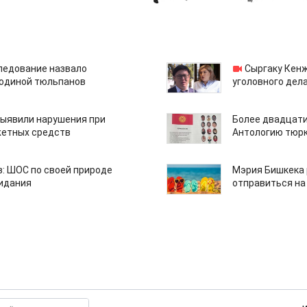
едование назвало
Сыргаку Кен
одиной тюльпанов
уголовного дела
ыявили нарушения при
Более двадцати
етных средств
Антологию тюрк
: ШОС по своей природе
Мэрия Бишкека 
зидания
отправиться на