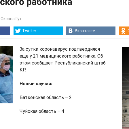
ского работника
-
Оксана Гут
Twitter
Вконтакте
За сутки коронавирус подтвердился
еще у 21 медицинского работника. Об
этом сообщает Республиканский штаб
КР.
Новые случаи:
Баткенская область – 2
Чуйская область – 4