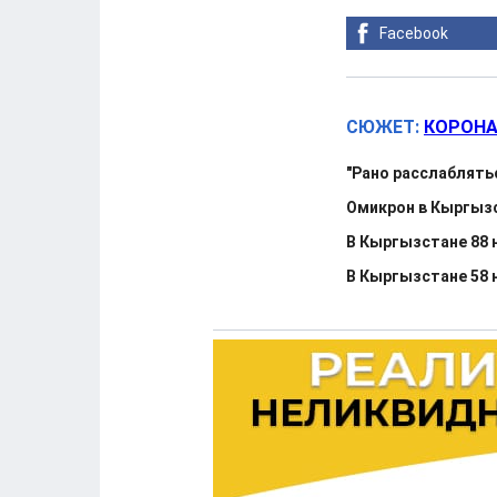
Facebook
СЮЖЕТ:
КОРОНА
"Рано расслаблять
Омикрон в Кыргызс
В Кыргызстане 88 н
В Кыргызстане 58 н