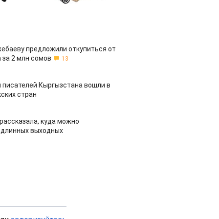
жебаеву предложили откупиться от
 за 2 млн сомов
13
 писателей Кыргызстана вошли в
ских стран
рассказала, куда можно
 длинных выходных