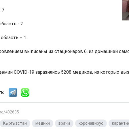
 7
бласть - 2
область – 1.
ровлением выписаны из стационаров 6, из домашней сам
демии COVID-19 заразились 5208 медиков, из которых вы
сть:
.kg/402635
Кыргызстан
,
медики
,
врачи
,
коронавирус
,
каранти