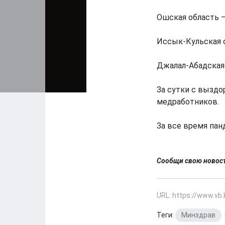
Ошская область –
Иссык-Кульская о
Джалал-Абадская 
За сутки с выздо
медработников.
За все время пан
Сообщи свою ново
URL: https://www.vb
Теги:
Минздрав
,