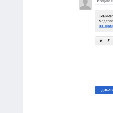
Коммент
модерат
авториз

