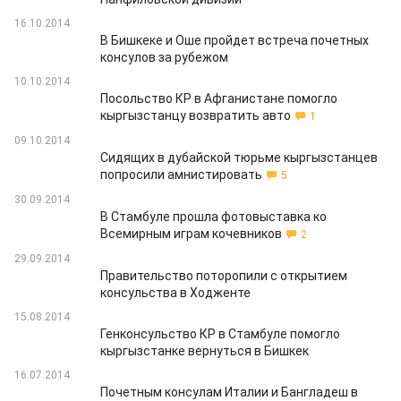
16.10.2014
В Бишкеке и Оше пройдет встреча почетных
консулов за рубежом
10.10.2014
Посольство КР в Афганистане помогло
кыргызстанцу возвратить авто
1
09.10.2014
Сидящих в дубайской тюрьме кыргызстанцев
попросили амнистировать
5
30.09.2014
В Стамбуле прошла фотовыставка ко
Всемирным играм кочевников
2
29.09.2014
Правительство поторопили с открытием
консульства в Ходженте
15.08.2014
Генконсульство КР в Стамбуле помогло
кыргызстанке вернуться в Бишкек
16.07.2014
Почетным консулам Италии и Бангладеш в