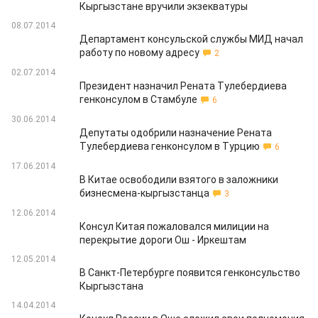
Кыргызстане вручили экзекватуры
08.07.2014
Департамент консульской службы МИД начал
работу по новому адресу
2
02.07.2014
Президент назначил Рената Тулебердиева
генконсулом в Стамбуле
6
30.06.2014
Депутаты одобрили назначение Рената
Тулебердиева генконсулом в Турцию
6
17.06.2014
В Китае освободили взятого в заложники
бизнесмена-кыргызстанца
3
12.06.2014
Консул Китая пожаловался милиции на
перекрытие дороги Ош - Иркештам
12.05.2014
В Санкт-Петербурге появится генконсульство
Кыргызстана
14.04.2014