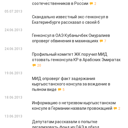
соотечественников в России
2
05.07.2013
Скандально известный экс-генконсул в
Екатеринбурге рассказал о своей б
24.06.2013
Генконсул в ОАЭ Кубанычбек Омуралиев
опроверг обвинения в махинациях
7
24.06.2013
Профильный комитет ЖК поручил МИД
отозвать генконсула КР в Арабских Эмиратах
20
19.06.2013
МИД опроверг факт задержания
кыргызстанского консула за вождение в
пьяном виде
5
18.06.2013
Информацию о нетрезвом кыргызстанском
консуле в Германии назвали провокацией
2
13.06.2013
Депутатам рассказали о попытке
легализовать фонд из ОАЭ в обход