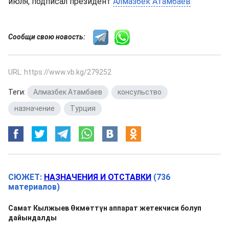
июля, подписал президент
Алмазбек Атамбаев
Сообщи свою новость:
URL: https://www.vb.kg/279252
Теги:
Алмазбек Атамбаев
,
консульство
,
назначение
,
Турция
СЮЖЕТ:
НАЗНАЧЕНИЯ И ОТСТАВКИ
(736
материалов)
Самат Кылжыев Өкмөттүн аппарат жетекчиси болуп
дайындалды