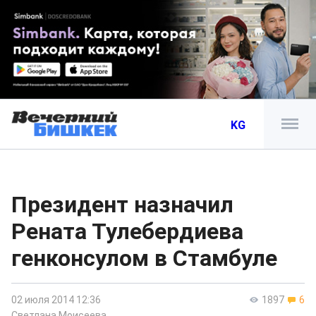
KG
Президент назначил
Рената Тулебердиева
генконсулом в Стамбуле
02 июля 2014 12:36
1897
6
Светлана Моисеева