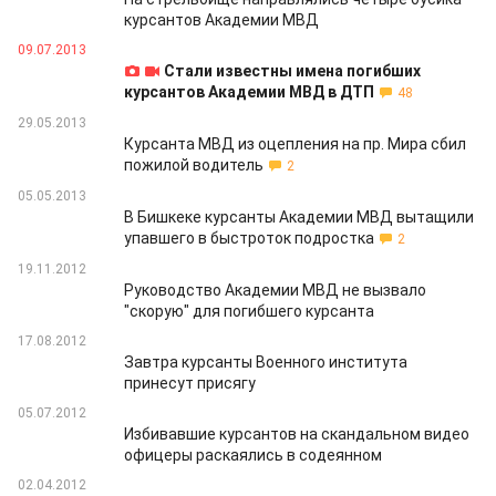
курсантов Академии МВД
09.07.2013
Стали известны имена погибших
курсантов Академии МВД в ДТП
48
29.05.2013
Курсанта МВД из оцепления на пр. Мира сбил
пожилой водитель
2
05.05.2013
В Бишкеке курсанты Академии МВД вытащили
упавшего в быстроток подростка
2
19.11.2012
Руководство Академии МВД не вызвало
"скорую" для погибшего курсанта
17.08.2012
Завтра курсанты Военного института
принесут присягу
05.07.2012
Избивавшие курсантов на скандальном видео
офицеры раскаялись в содеянном
02.04.2012