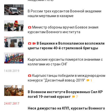
29.03.2023
В России трех курсантов Военной академии
нашли мертвыми в казарме
29.05.2022
Министр обороны вручил Боевое знамя
курсантам Военного института
15.01.2021
В Бишкеке и Волокаламске возложили
цветы героям 40-й стрелковой бригады
16.03.2020
Кыргызские курсанты померятся знаниями с
коллегами из стран СНГ
14.08.2019
Кыргызстанцы победили в международном
конкурсе "Десантный взвод-2019"
1
25.09.2018
В Военном институте Вооруженных Сил КР
погиб 19-летний курсант
7
24.07.2017
Неся дежурство на КПП, курсанты Военного