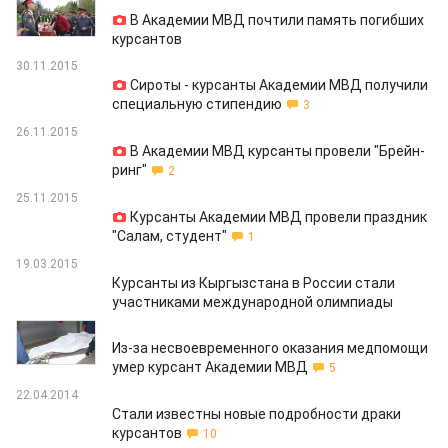
07.04.2016
В Академии МВД почтили память погибших
курсантов
30.11.2015
Сироты - курсанты Академии МВД получили
специальную стипендию
3
26.11.2015
В Академии МВД курсанты провели "Брейн-
ринг"
2
25.11.2015
Курсанты Академии МВД провели праздник
"Салам, студент"
1
19.03.2015
Курсанты из Кыргызстана в России стали
участниками международной олимпиады
18.03.2015
Из-за несвоевременного оказания медпомощи
умер курсант Академии МВД
5
22.04.2014
Стали известны новые подробности драки
курсантов
10