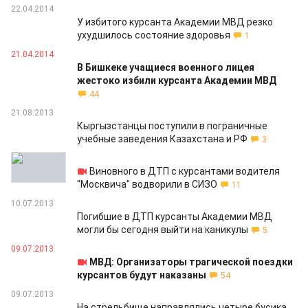
22.04.2014
У избитого курсанта Академии МВД резко
ухудшилось состояние здоровья
1
21.04.2014
В Бишкеке учащиеся военного лицея
жестоко избили курсанта Академии МВД
44
21.08.2013
Кыргызстанцы поступили в пограничные
учебные заведения Казахстана и РФ
3
15.07.2013
Виновного в ДТП с курсантами водителя
"Москвича" водворили в СИЗО
11
10.07.2013
Погибшие в ДТП курсанты Академии МВД
могли бы сегодня выйти на каникулы
5
09.07.2013
МВД: Организаторы трагической поездки
курсантов будут наказаны
54
09.07.2013
На стрельбище направлялись четыре бусика