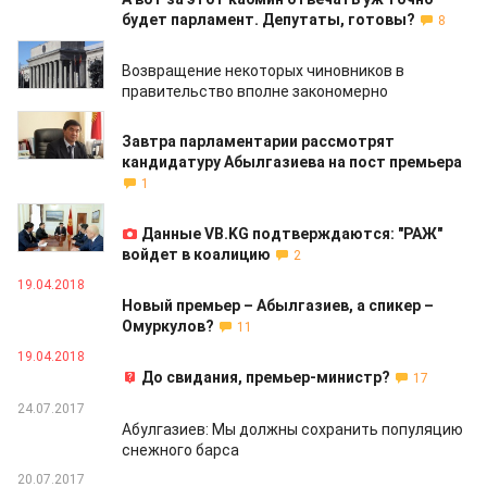
будет парламент. Депутаты, готовы?
8
20.04.2018
Возвращение некоторых чиновников в
правительство вполне закономерно
19.04.2018
Завтра парламентарии рассмотрят
кандидатуру Абылгазиева на пост премьера
1
19.04.2018
Данные VB.KG подтверждаются: "РАЖ"
войдет в коалицию
2
19.04.2018
Новый премьер – Абылгазиев, а спикер –
Омуркулов?
11
19.04.2018
До свидания, премьер-министр?
17
24.07.2017
Абулгазиев: Мы должны сохранить популяцию
снежного барса
20.07.2017