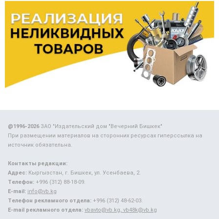
@1996-2026
ЗАО "Издательский дом "Вечерний Бишкек"
При размещении материалов на сторонних ресурсах гиперссылка на
источник обязательна.
Контакты редакции:
Адрес:
Кыргызстан, г. Бишкек, ул. Усенбаева, 2.
Телефон:
+996 (312) 88-18-09.
E-mail:
info@vb.kg
Телефон рекламного отдела:
+996 (312) 48-62-03.
E-mail рекламного отдела:
vbavto@vb.kg, vb48k@vb.kg