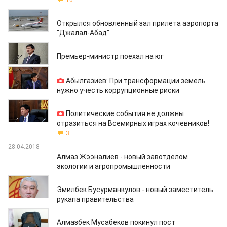
10
07.05.2018
Открылся обновленный зал прилета аэропорта
"Джалал-Абад"
07.05.2018
Премьер-министр поехал на юг
03.05.2018
Абылгазиев: При трансформации земель
нужно учесть коррупционные риски
02.05.2018
Политические события не должны
отразиться на Всемирных играх кочевников!
3
28.04.2018
Алмаз Жээналиев - новый завотделом
экологии и агропромышленности
28.04.2018
Эмилбек Бусурманкулов - новый заместитель
рукапа правительства
28.04.2018
Алмазбек Мусабеков покинул пост