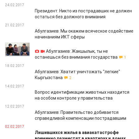
24.02.2017
Президент: Никто из пострадавших не должен
остаться без должного внимания
21.02.2017
Абулгазиев: Мы окажем всяческое содействие
начинаниям ИКТ сферы
20.02.2017
Абулгазиев: Жакшылык, ты не
останешься без внимания государства
1
18.02.2017
Абулгазиев: Хватит уничтожать "легкие"
Кыргызстана
2
14.02.2017
Вопрос идентификации животных находится
на особом контроле у правительства
12.02.2017
Абулгазиев: Правительство добивается
справедливой компенсации пострадавшим
02.02.2017
Лишившихся жилья в авиакатастрофе
временно разместят в квартирах и домах