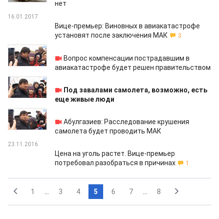
нет
16.01.2017
Вице-премьер: Виновных в авиакатастрофе
установят после заключения МАК
3
16.01.2017
Вопрос компенсации пострадавшим в
авиакатастрофе будет решен правительством
16.01.2017
Под завалами самолета, возможно, есть
еще живые люди
16.01.2017
Абулгазиев: Расследование крушения
самолета будет проводить МАК
23.11.2016
Цена на уголь растет. Вице-премьер
потребовал разобраться в причинах
1
1
...
3
4
5
6
7
...
8