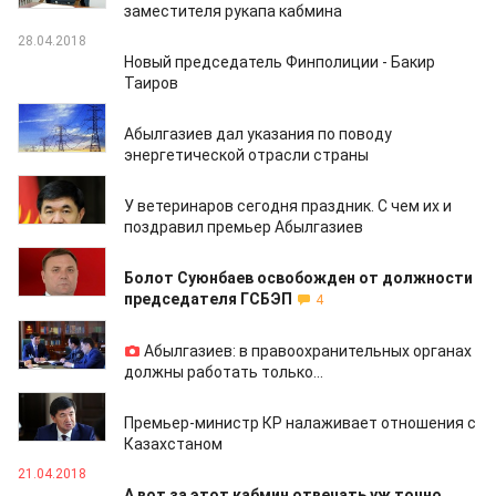
заместителя рукапа кабмина
28.04.2018
Новый председатель Финполиции - Бакир
Таиров
28.04.2018
Абылгазиев дал указания по поводу
энергетической отрасли страны
27.04.2018
У ветеринаров сегодня праздник. С чем их и
поздравил премьер Абылгазиев
26.04.2018
Болот Суюнбаев освобожден от должности
председателя ГСБЭП
4
24.04.2018
Абылгазиев: в правоохранительных органах
должны работать только...
21.04.2018
Премьер-министр КР налаживает отношения с
Казахстаном
21.04.2018
А вот за этот кабмин отвечать уж точно