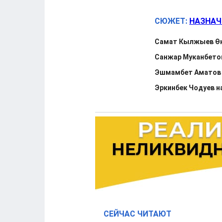
СЮЖЕТ:
НАЗНАЧ
Самат Кылжыев Өк
Санжар Муканбето
Эшмамбет Аматов 
Эркинбек Чодуев н
СЕЙЧАС ЧИТАЮТ