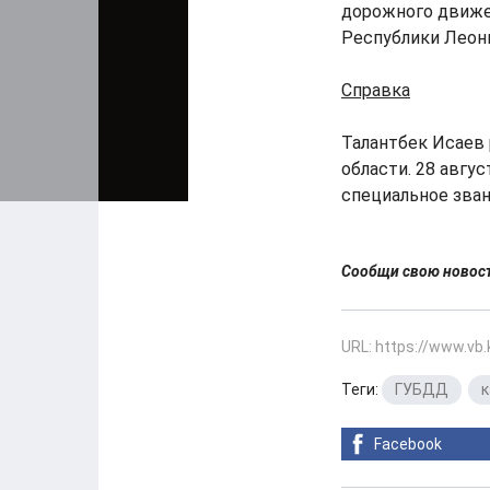
дорожного движе
Республики Леони
Справка
Талантбек Исаев 
области. 28 авгу
специальное зван
Сообщи свою ново
URL: https://www.vb
Теги:
ГУБДД
,
Facebook