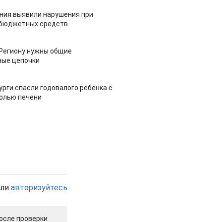
ия выявили нарушения при
 бюджетных средств
 Региону нужны общие
ные цепочки
урги спасли годовалого ребенка с
холью печени
или
авторизуйтесь
осле проверки