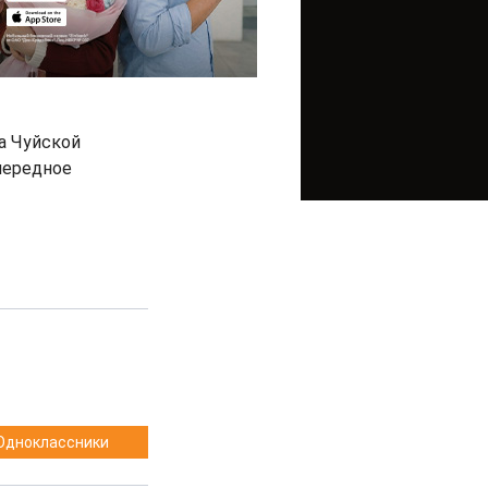
а Чуйской
очередное
Одноклассники