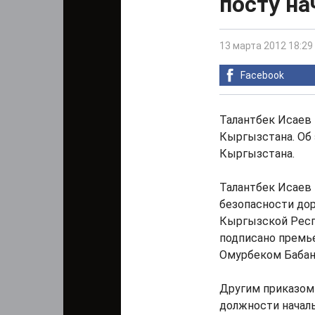
посту н
13 марта 2012 18:29
Facebook
Талантбек Исаев
Кыргызстана. Об 
Кыргызстана.
Талантбек Исаев 
безопасности до
Кыргызской Респ
подписано премь
Омурбеком Баба
Другим приказом
должности началь