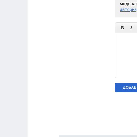
модерат
авториз

