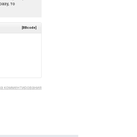
азу, то
[BBcode]
ла комментирования