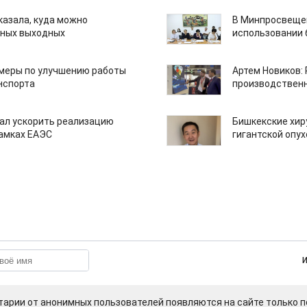
казала, куда можно
В Минпросвещен
нных выходных
использовании
 меры по улучшению работы
Артем Новиков:
нспорта
производствен
ал ускорить реализацию
Бишкекские хир
рамках ЕАЭС
гигантской опу
арии от анонимных пользователей появляются на сайте только п