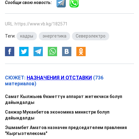
Сообщи свою новость:
URL: https://www.vb.kg/182571
Теги:
кадры
,
энергетика
,
Северэлектро
СЮЖЕТ:
НАЗНАЧЕНИЯ И ОТСТАВКИ
(736
материалов)
Самат Кылжыев Өкмөттүн аппарат жетекчиси болуп
дайындалды
Санжар Муканбетов экономика министри болуп
дайындалды
Эшмамбет Аматов назначен председателем правления
"Кыргызтелекома"