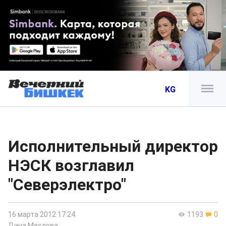
KG
Исполнительный директор
НЭСК возглавил
"Северэлектро"
16 марта 2012 17:24
1193
0
Дина Маслова