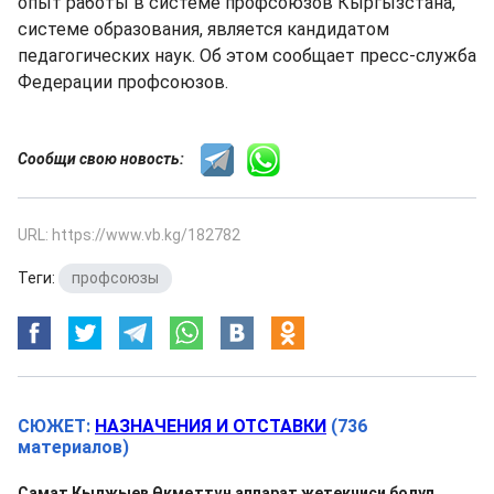
опыт работы в системе профсоюзов Кыргызстана,
системе образования, является кандидатом
педагогических наук. Об этом сообщает пресс-служба
Федерации профсоюзов.
Сообщи свою новость:
URL: https://www.vb.kg/182782
Теги:
профсоюзы
СЮЖЕТ:
НАЗНАЧЕНИЯ И ОТСТАВКИ
(736
материалов)
Самат Кылжыев Өкмөттүн аппарат жетекчиси болуп