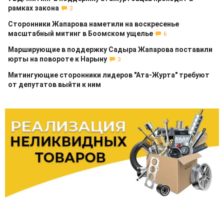
рамках закона
3
Сторонники Жапарова наметили на воскресенье
масштабный митинг в Боомском ущелье
6
Марширующие в поддержку Садыра Жапарова поставили
юрты на повороте к Нарыну
3
Митингующие сторонники лидеров "Ата-Журта" требуют
от депутатов выйти к ним