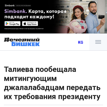
KG
Талиева пообещала
митингующим
джалалабадцам передать
их требования президенту