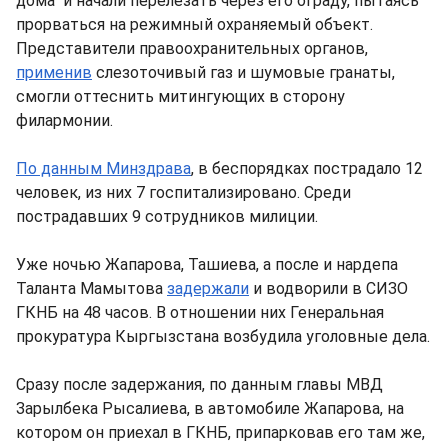
дома" и начали перелезать через его ограду, пытаясь
прорваться на режимный охраняемый объект.
Представители правоохранительных органов,
применив
слезоточивый газ и шумовые гранаты,
смогли оттеснить митингующих в сторону
филармонии.
По данным Минздрава
, в беспорядках пострадало 12
человек, из них 7 госпитализировано. Среди
пострадавших 9 сотрудников милиции.
Уже ночью Жапарова, Ташиева, а после и нардепа
Таланта Мамытова
задержали
и водворили в СИЗО
ГКНБ на 48 часов. В отношении них Генеральная
прокуратура Кыргызстана возбудила уголовные дела.
Сразу после задержания, по данным главы МВД
Зарылбека Рысалиева, в автомобиле Жапарова, на
котором он приехал в ГКНБ, припарковав его там же,