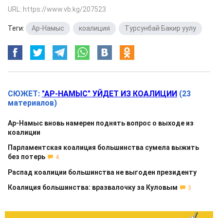
URL: https://www.vb.kg/207523
Теги:
Ар-Намыс
,
коалиция
,
Турсунбай Бакир уулу
СЮЖЕТ:
"АР-НАМЫС" УЙДЕТ ИЗ КОАЛИЦИИ
(23
материалов)
Ар-Намыс вновь намерен поднять вопрос о выходе из
коалиции
Парламентская коалиция большинства сумела выжить
без потерь
4
Распад коалиции большинства не выгоден президенту
Коалиция большинства: вразвалочку за Куловым
3