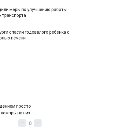
дили меры по улучшению работы
 транспорта
урги спасли годовалого ребенка с
холью печени
?
юдением просто
 компры на них.
0