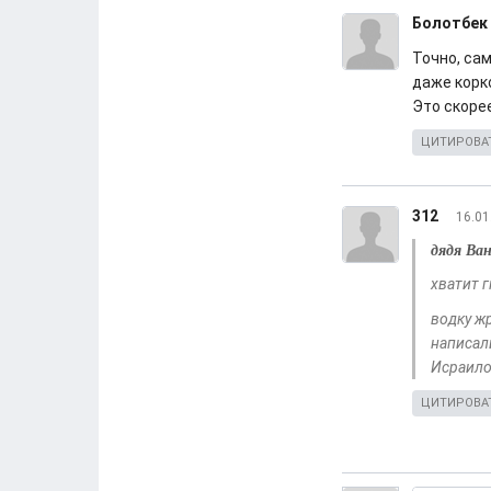
Болотбек
Точно, са
даже корк
Это скорее
ЦИТИРОВА
312
16.01
дядя Ва
хватит г
водку ж
написал
Исраилов
ЦИТИРОВА