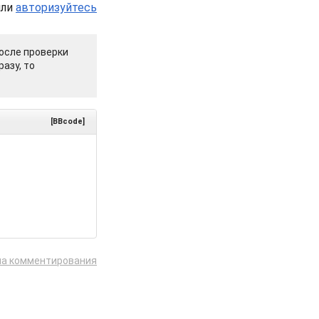
или
авторизуйтесь
осле проверки
азу, то
[BBcode]
ла комментирования