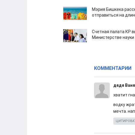
Мэрия Бишкека расс
отправиться на дли
Счетная палата КР в
Министерстве науки
КОММЕНТАРИИ
дядя Ваня
хватит гн
водку жра
мечта. на
ЦИТИРОВА