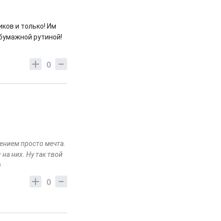
ков и только! Им
 бумажной рутиной!
0
ением просто мечта.
на них. Ну так твой
)
0