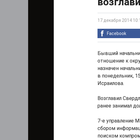
возглав
17 декабря 2014 10:
Facebook
Бывший начальни
отношение к окр
назначен начальн
в понедельник, 1
Исраилова.
Возглавил Сверд
ранее занимал д
7-е управление 
сбором информац
поиском компром