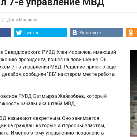
ил 7-е управление МВД
12
-
Дина Маслова
Twitter
Вконтакте
к Свердловского РУВД Улан Исраилов, имеющий
ужению президента, пошел на повышение. Он
иком 7-го управления МВД. Решение принято еще
5 декабря, сообщили "ВБ" на старом месте работы
ловское РУВД Батмырза Жайлобаев, который
олжность начальника штаба МВД.
МВД называют секретным. Оно занимается
ии на граждан, которые интересны властям,
ата. Именно этому управлению позволено в