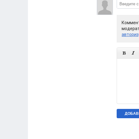
Коммент
модерат
авториз

