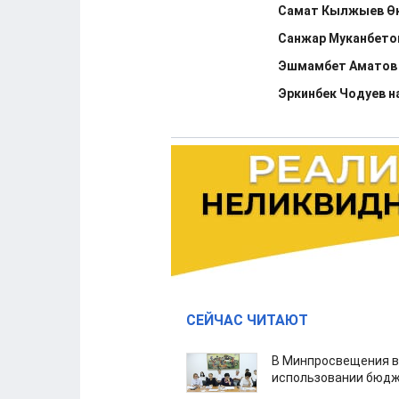
Самат Кылжыев Өк
Санжар Муканбето
Эшмамбет Аматов 
Эркинбек Чодуев н
СЕЙЧАС ЧИТАЮТ
В Минпросвещения в
использовании бюдж