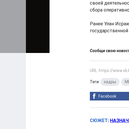
своей деятельнос
сбора оперативн
Ранее Улан Исраи
государственной
Сообщи свою ново
URL: https://www.vb
Теги:
кадры
,
М
Facebook
СЮЖЕТ:
НАЗНАЧ