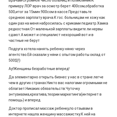
Врачам!Огромное число больниц и поликлиник!К
примеру ЛОР врач за осмотр берет 400сом,обработка
500,итог за 15мин.900сом в кассе.Представьте
среднюю зарплату врача.К гос. больницам не хожу как
один раз на меня набросилась с криками педиатр.Хамка
редкостная.От маленькой зарплаты видите ли нервы
сдают.А может и специалист нехороший вот и в
частные не берут
Подруга хотела нанять ребенку няню через
агентство.Ей сказали у няни с опытом работы оклад от
500$(!)
Ау!Женщины безработные вперед!
Да элементарно открыть бизнес у нас в стране легче
чем в других странах.Никто вас налогами огромными не
облагает.Никаких обязательств.Чуточку
энтузиазма,креатива,теории маркетинга(интернет в
помощь) и вперед.
Доктор прописал массаж ребенку,по отзывам в
интернете нашла женщину массажистку.К ней на