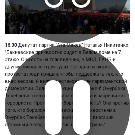
16.30
Депутат партии "Ата Мекен" Наталья Никитенко:
"Бакиевские прихвостни сидят в Белом доме на 7
этаже. Они есть на телевидении, в МВД, ГКНБ и
других силовых структурах. Сегодня на акцию
протеста люди пришли, чтобы поддержать тех, кто
внес весомый вклад в установление парламентской
демократии. Лидера фракции "Ата Мекен" Омурбека
Текебаева схватили с трапа самолета и закрыли как
террориста. Против кого борется власть? Она против
того, кто боролся с бакиевскими прихвостнями.
Омурбек Текебаев опытный политик, внесший
огромный вклад в развитие нашей страны".