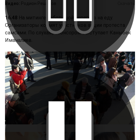
Видео:
Родион Решетов
Скачать
16.48
На митинге небольшой перерыв на еду.
Организаторы кормят участников акции протеста
самсами. По слухам, спонсором выступает Каныбек
Иманалиев.