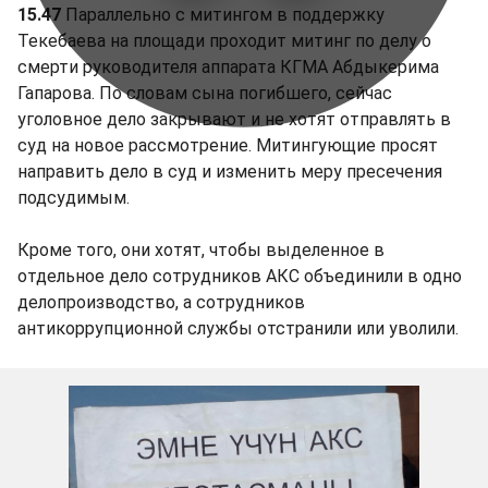
15.47
Параллельно с митингом в поддержку
Текебаева на площади проходит митинг по делу о
смерти руководителя аппарата КГМА Абдыкерима
Гапарова. По словам сына погибшего, сейчас
уголовное дело закрывают и не хотят отправлять в
суд на новое рассмотрение. Митингующие просят
направить дело в суд и изменить меру пресечения
подсудимым.
Кроме того, они хотят, чтобы выделенное в
отдельное дело сотрудников АКС объединили в одно
делопроизводство, а сотрудников
антикоррупционной службы отстранили или уволили.