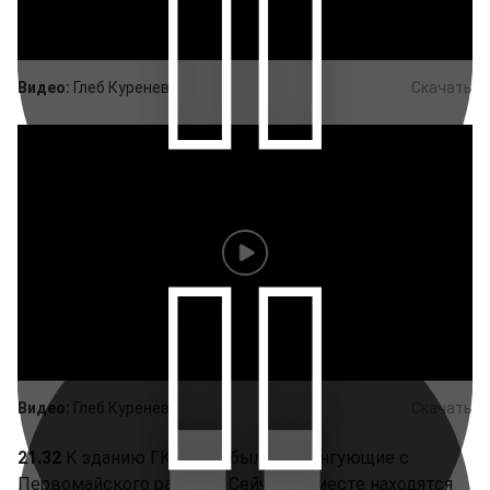
Видео:
Глеб Куренев
Скачать
Видео:
Глеб Куренев
Скачать
21.32
К зданию ГКНБ прибыли митингующие с
Первомайского райсуда. Сейчас на месте находятся