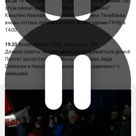
20.28
Те, кто замерз могут расходиться по домам. Об
этом заявил депутат от фракции "Ата Мекен"
Каныбек Иманалиев. Завтра сторонники Текебаева
вновь готовы провести пикет возле здания ГКНБ в
14.00.
19.20
Возле здания ГКНБ собралось 150.
Демонстранты просят милицию отправляться домой.
Просят выпустить Омурбека Текебаева. Аида
Салянова и Каныбек Иманалиев разговаривают с
милицией.