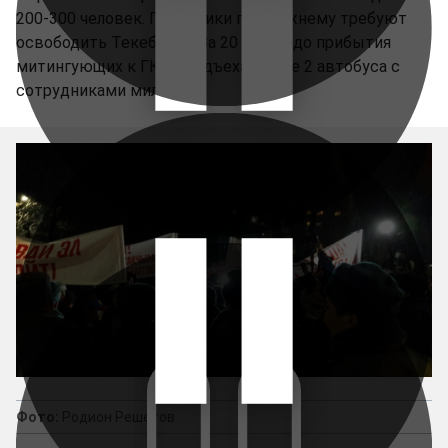
200-300 человек. Пикетчики по прежнему требуют
освободить Текебаева. За 20 минут до прибытия
митингующих к ГКНБ подъехало еще 2 автобуса с
сотрудниками милиции.
Фото:
Родион Решетов