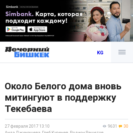
KG
Около Белого дома вновь
митингуют в поддержку
Текебаева
27 февраля 2017 13:10
9631
30
Аида Джумашева
,
Глеб Куренев
,
Родион Решетов