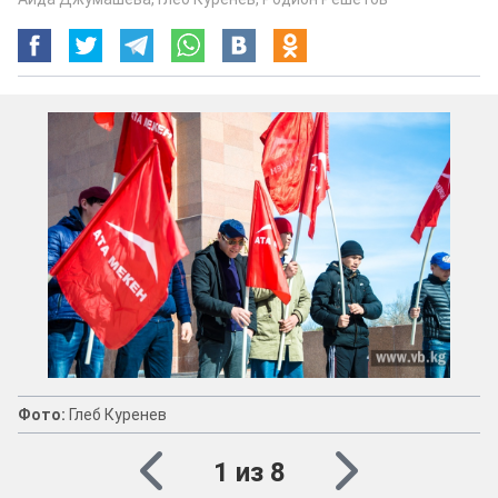
Фото:
Глеб Куренев
1 из 8