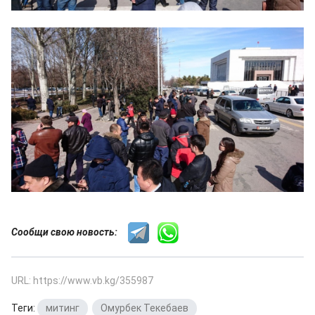
Сообщи свою новость:
URL: https://www.vb.kg/355987
Теги:
митинг
,
Омурбек Текебаев