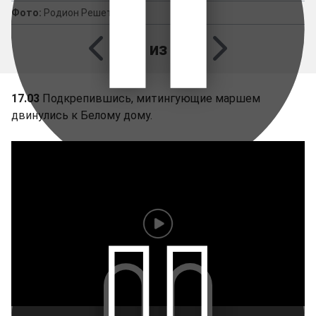
Фото:
Родион Решетов
1 из 3
17.03
Подкрепившись, митингующие маршем
двинулись к Белому дому.