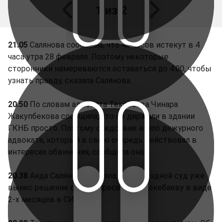
1 из 2
21.05
Салянова сообщила, что 48 часов истекут в 4
часа утра 28 февраля. Поэтому некоторые
сторонники намереваются оставаться до 4:00, чтобы
узнать правду, сказала Салянова.
20.50
По словам адвоката Текебаева Чинара
Жакупбекова сообщила, что ее держали в здании
ГКНБ просто. Поэтому следствие взяло дежурного
адвоката, который в свою очередь действовал в
интересах обвинения, сообщила она.
20.38
Аида Салянова заявила, что выездной суд уже
вынес решение о мере пресечения Текебаеву в виде
2-х месяцев в СИЗО.