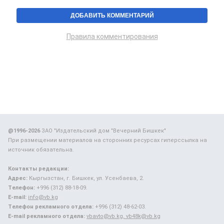
Правила комментирования
@1996-2026
ЗАО "Издательский дом "Вечерний Бишкек"
При размещении материалов на сторонних ресурсах гиперссылка на
источник обязательна.
Контакты редакции:
Адрес:
Кыргызстан, г. Бишкек, ул. Усенбаева, 2.
Телефон:
+996 (312) 88-18-09.
E-mail:
info@vb.kg
Телефон рекламного отдела:
+996 (312) 48-62-03.
E-mail рекламного отдела:
vbavto@vb.kg, vb48k@vb.kg