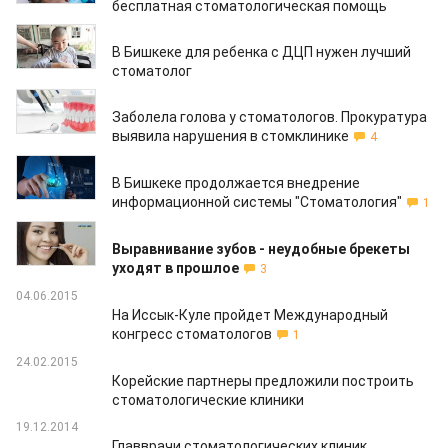
бесплатная стоматологическая помощь
28.04.2021
В Бишкеке для ребенка с ДЦП нужен лучший
стоматолог
26.12.2019
Заболела голова у стоматологов. Прокуратура
выявила нарушения в стомклинике
4
22.11.2019
В Бишкеке продолжается внедрение
информационной системы "Стоматология"
1
11.04.2017
Выравнивание зубов - неудобные брекеты
уходят в прошлое
3
04.06.2015
На Иссык-Куле пройдет Международный
конгресс стоматологов
1
24.02.2015
Корейские партнеры предложили построить
стоматологические клиники
19.12.2014
Главврачи стоматологических клиник