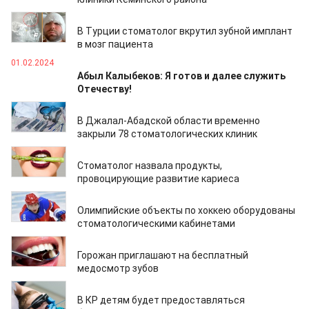
29.04.2024
В Турции стоматолог вкрутил зубной имплант
в мозг пациента
01.02.2024
Абыл Калыбеков: Я готов и далее служить
Отечеству!
23.03.2023
В Джалал-Абадской области временно
закрыли 78 стоматологических клиник
16.05.2022
Стоматолог назвала продукты,
провоцирующие развитие кариеса
18.01.2022
Олимпийские объекты по хоккею оборудованы
стоматологическими кабинетами
15.10.2021
Горожан приглашают на бесплатный
медосмотр зубов
28.05.2021
В КР детям будет предоставляться