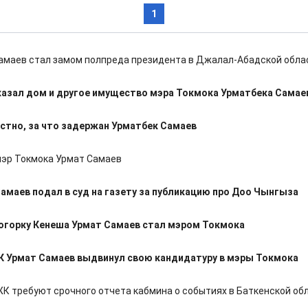
1
амаев стал замом полпреда президента в Джалал-Абадской обла
казал дом и другое имущество мэра Токмока Урматбека Самае
стно, за что задержан Урматбек Самаев
эр Токмока Урмат Самаев
амаев подал в суд на газету за публикацию про Доо Чынгыза
огорку Кенеша Урмат Самаев стал мэром Токмока
К Урмат Самаев выдвинул свою кандидатуру в мэры Токмока
К требуют срочного отчета кабмина о событиях в Баткенской об