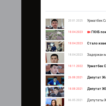
Урматбек С
20.01.2025
ГКНБ по
18.04.2023
Стало изве
18.04.2023
Задержан м
18.04.2023
Урматбек С
18.11.2022
Депутат Ж
26.08.2021
Депутат Ж
18.08.2021
Депутаты Ж
06.05.2021