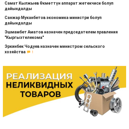
Самат Кылжыев Өкмөттүн аппарат жетекчиси болуп
дайындалды
Санжар Муканбетов экономика министри болуп
дайындалды
Эшмамбет Аматов назначен председателем правления
"Кыргызтелекома"
Эркинбек Чодуев назначен министром сельского
хозяйства
1