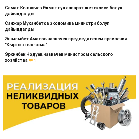
Самат Кылжыев Өкмөттүн аппарат жетекчиси болуп
дайындалды
Санжар Муканбетов экономика министри болуп
дайындалды
Эшмамбет Аматов назначен председателем правления
"Кыргызтелекома"
Эркинбек Чодуев назначен министром сельского
хозяйства
1