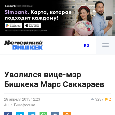
KG
Уволился вице-мэр
Бишкека Марс Саккараев
28 апреля 2015 12:23
3287
2
Анна Тимофеенко