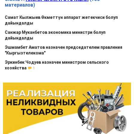
материалов)
Самат Кылжыев Өкмөттүн аппарат жетекчиси болуп
дайындалды
Санжар Муканбетов экономика министри болуп
дайындалды
Эшмамбет Аматов назначен председателем правления
"Кыргызтелекома"
Эркинбек Чодуев назначен министром сельского
хозяйства
1