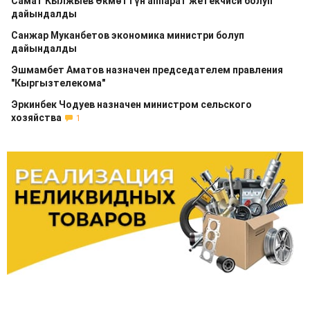
Самат Кылжыев Өкмөттүн аппарат жетекчиси болуп
дайындалды
Санжар Муканбетов экономика министри болуп
дайындалды
Эшмамбет Аматов назначен председателем правления
"Кыргызтелекома"
Эркинбек Чодуев назначен министром сельского
хозяйства
1