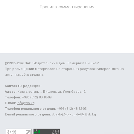
Правила комментирования
@1996-2026
ЗАО "Издательский дом "Вечерний Бишкек"
При размещении материалов на сторонних ресурсах гиперссылка на
источник обязательна.
Контакты редакции:
Адрес:
Кыргызстан, г. Бишкек, ул. Усенбаева, 2.
Телефон:
+996 (312) 88-18-09.
E-mail:
info@vb.kg
Телефон рекламного отдела:
+996 (312) 48-62-03.
E-mail рекламного отдела:
vbavto@vb.kg, vb48k@vb.kg