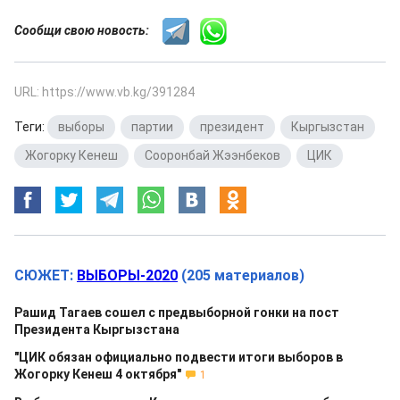
Сообщи свою новость:
URL: https://www.vb.kg/391284
Теги:
выборы
,
партии
,
президент
,
Кыргызстан
,
Жогорку Кенеш
,
Сооронбай Жээнбеков
,
ЦИК
СЮЖЕТ:
ВЫБОРЫ-2020
(205 материалов)
Рашид Тагаев сошел с предвыборной гонки на пост
Президента Кыргызстана
"ЦИК обязан официально подвести итоги выборов в
Жогорку Кенеш 4 октября"
1