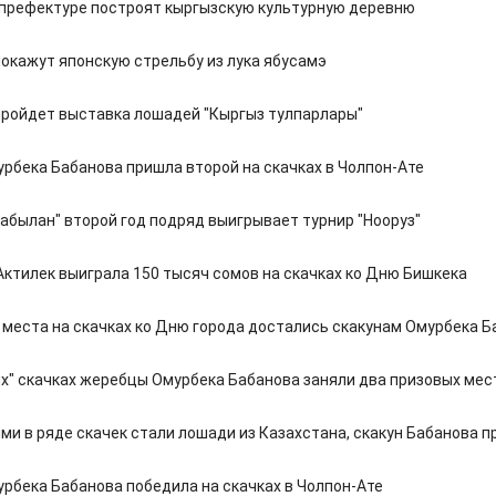
 префектуре построят кыргызскую культурную деревню
покажут японскую стрельбу из лука ябусамэ
пройдет выставка лошадей "Кыргыз тулпарлары"
рбека Бабанова пришла второй на скачках в Чолпон-Ате
Кабылан" второй год подряд выигрывает турнир "Нооруз"
ктилек выиграла 150 тысяч сомов на скачках ко Дню Бишкека
 места на скачках ко Дню города достались скакунам Омурбека Б
их" скачках жеребцы Омурбека Бабанова заняли два призовых мес
ми в ряде скачек стали лошади из Казахстана, скакун Бабанова п
рбека Бабанова победила на скачках в Чолпон-Ате