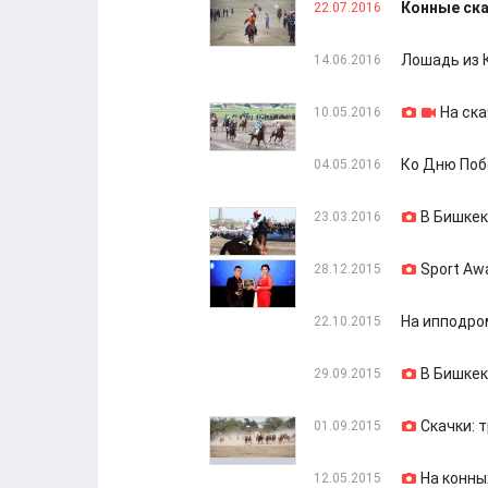
Конные ска
22.07.2016
Лошадь из 
14.06.2016
На ск
10.05.2016
Ко Дню Поб
04.05.2016
В Бишкек
23.03.2016
Sport Aw
28.12.2015
На ипподро
22.10.2015
В Бишкек
29.09.2015
Скачки: 
01.09.2015
На конны
12.05.2015