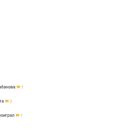
абанова
1
та
2
роиграл
1