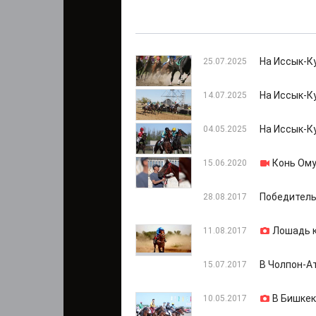
На Иссык-К
25.07.2025
На Иссык-К
14.07.2025
На Иссык-К
04.05.2025
Конь Ому
15.06.2020
Победитель
28.08.2017
Лошадь к
11.08.2017
В Чолпон-А
15.07.2017
В Бишкек
10.05.2017