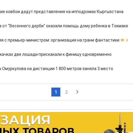
ие ковбои дадут представления на ипподромах Кыргызстана
а от "Весеннего дерби" оказали помощь дому ребенка в Токмаке
я с премьер-министром: организация на грани фантастики
4
скачках две лошади прискакали к финишу одновременно
 Омуркулова на дистанции 1 800 метров заняла 3 место
1
2