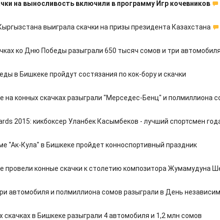
чки на выносливость включили в программу Игр кочевников
Кыргызстана выиграла скачки на призы президента Казахстана
ачках ко Дню Победы разыграли 650 тысяч сомов и три автомобил
еды в Бишкеке пройдут состязания по кок-бору и скачки
е на конных скачках разыграли "Мерседес-Бенц" и полмиллиона 
ards 2015: кикбоксер Уланбек Касымбеков - лучший спортсмен год
ме "Ак-Кула" в Бишкеке пройдет конноспортивный праздник
е провели конные скачки к столетию композитора Жумамудуна 
три автомобиля и полмиллиона сомов разыграли в День независи
х скачках в Бишкеке разыграли 4 автомобиля и 1,2 млн сомов