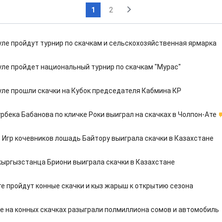
1
2
уле пройдут турнир по скачкам и сельскохозяйственная ярмарка
уле пройдет национальный турнир по скачкам "Мурас"
уле прошли скачки на Кубок председателя Кабмина КР
рбека Бабанова по кличке Роки выиграл на скачках в Чолпон-Ате
 Игр кочевников лошадь Байтору выиграла скачки в Казахстане
ыргызстанца Бриони выиграла скачки в Казахстане
те пройдут конные скачки и кыз жарыш к открытию сезона
е на конных скачках разыграли полмиллиона сомов и автомобиль