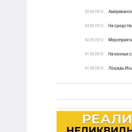
Американск
30.05.2012
На средств
04.05.2012
Мероприяти
02.05.2012
На конных 
01.05.2012
Лошадь Исы
01.05.2012