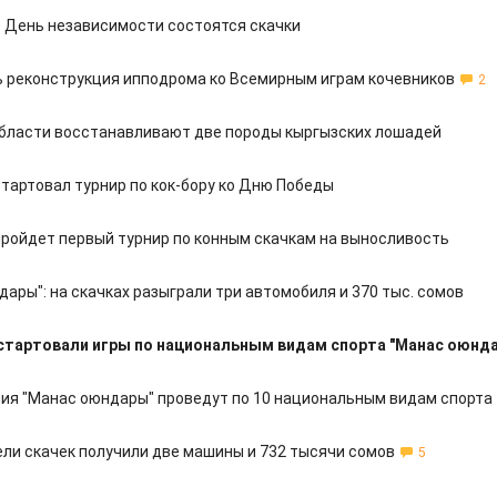
в День независимости состоятся скачки
 реконструкция ипподрома ко Всемирным играм кочевников
2
области восстанавливают две породы кыргызских лошадей
стартовал турнир по кок-бору ко Дню Победы
пройдет первый турнир по конным скачкам на выносливость
ары": на скачках разыграли три автомобиля и 370 тыс. сомов
стартовали игры по национальным видам спорта "Манас оюнд
ия "Манас оюндары" проведут по 10 национальным видам спорта
ли скачек получили две машины и 732 тысячи сомов
5