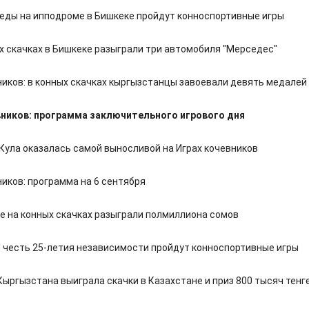
еды на ипподроме в Бишкеке пройдут конноспортивные игры
х скачках в Бишкеке разыграли три автомобиля "Мерседес"
ников: в конных скачках кыргызстанцы завоевали девять медалей
ников: программа заключительного игрового дня
Кула оказалась самой выносливой на Играх кочевников
ников: программа на 6 сентября
е на конных скачках разыграли полмиллиона сомов
в честь 25-летия независимости пройдут конноспортивные игры
Кыргызстана выиграла скачки в Казахстане и приз 800 тысяч тенг