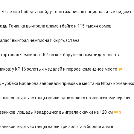
к 70-летию Победы пройдут состязания по национальным видам с
шадь Тачанка выиграла аламан байге и 115 тысяч сомов
"Талас" выиграл чемпионат Кыргызстана
стартовал чемпионат КР по кок-бору и конным видам спорта
иков: у КР 16 золотых медалей и первое командное место
4
мурбека Бабанова завоевали призовые места на Играх кочевник
евников: кыргызстанцы взяли одно золото по казахскому курешу
евников: лошадь Квадроцикл выиграла скачки на 120 км
3
евников: кыргызстанцы взяли три золота в борьбе алыш