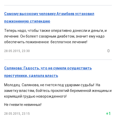
Самому высокому человеку Атамбаев установил
пожизненную стипендию
Теперь надо, чтобы также оперативно донесли и деньги, и
лечение. Он болеет сахарным диабетом, значит ему надо
обеспечить пожизненное бесплатное лечение!
0
28.05.2015, 23:30
Салянова: Гадость, что не сумели осуществить
преступники, сделала власть
Молодец Салянова, не гнется под ударами судьбы! На
заметку властям, бойтесь проклятий беременной женщины и
кормящей грудью новорожденного!
Не гневите невинных!
+1
28.05.2015, 23:15