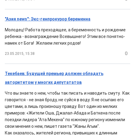
"Азия news": Экс-генпрокурор беременна
Молодец! Работа преходящее, а беременность и рождение
ребенка - вознаграждение Всевышнего! Этим все понятно-
намек от Бога! Желаем легких родов!
0
23.05.2015, 15:38
Текебаев: Будущий премьер должен обладать
авторитетом у многих депутататов
Что вы знаете о нем, чтобы так писать и наводить смуту. Как
говорится - не зная броду, не суйся в воду. Я не осыпаю его
цветами, а лишь произношу правду. Вот один из мелких
примеров: «Жители Оша, Джалал-Абада и Баткена после
поездки лидера "Ата Мекена" по южному региону изменили
свои мнения о нем, пишет газета "Жаны Агым".
Как оказалось, жителей региона, привыкших к длинным