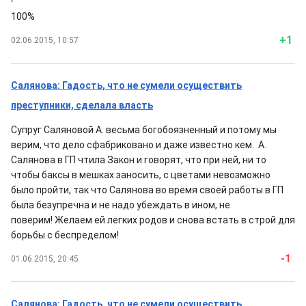
100%
+1
02.06.2015, 10:57
Салянова: Гадость, что не сумели осуществить
преступники, сделала власть
Супруг Саляновой А. весьма богобоязненный и потому мы
верим, что дело сфабриковано и даже известно кем. А.
Салянова в ГП чтила Закон и говорят, что при ней, ни то
чтобы баксы в мешках заносить, с цветами невозможно
было пройти, так что Салянова во время своей работы в ГП
была безупречна и не надо убеждать в ином, не
поверим! Желаем ей легких родов и снова встать в строй для
борьбы с беспределом!
-1
01.06.2015, 20:45
Салянова: Гадость, что не сумели осуществить