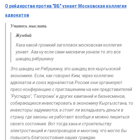
О рейдерстве против "ВБ" узнает Московская коллегия
адвокатов
Учитесь мыслить
Жумбай
Хаха какой громкий заголовок московская коллегия
узнает. Ааа ну если сами масквичи узнали то это все
шандец рябушкину
Это шандец не Рябушкину, это шандец все кыргызской
экономике. Если, как говорил Ким, через коллегию
адвокатов и союз журналистов России они организуют
пресс-конференцию с приглашением на нее представителей
"Русгидро", "Газпрома" и других кампаний и бизнесменов,
собирающихся инвестировать в экономику Кыргызстана, то
инвесторы задумаются, а стоит ли вкладывать деньги в
страну, где законы не работают вообще и можно лишиться
своего состояния. Вот тогда хана и строительству
электростанций и газопроводов и многому, что могло бы
повысить благосостояние наших граждан.