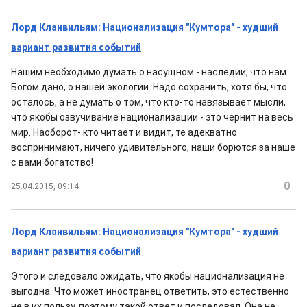
Лорд Кланвильям: Национализация "Кумтора" - худший
вариант развития событий
Нашим необходимо думать о насущном - наследии, что нам
Богом дано, о нашей экологии. Надо сохранить, хотя бы, что
осталось, а не думать о том, что кто-то навязывает мысли,
что якобы озвучивание национализации - это чернит на весь
мир. Наоборот- кто читает и видит, те адекватно
воспринимают, ничего удивительного, наши борются за наше
с вами богатство!
0
25.04.2015, 09:14
Лорд Кланвильям: Национализация "Кумтора" - худший
вариант развития событий
Этого и следовало ожидать, что якобы национализация не
выгодна. Что может иностранец ответить, это естественно
не в их пользу, поэтому такой ответ и последовал. Она не