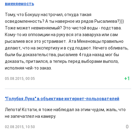
вменяемость
Тому, что Бокушу настрочил, откуда такая
осведомленность? А ты наверное из рядов Рысалиева?)))
Тоже может невменяемый? Это чистой воды - подстава.
Кому-то из оппозиции на руку вся эта заваруха или сам
рысалиев все это устраивает. Ата Мекеновцы правильно
делают, что на экспертизу и в суд подают. Нечего обливать,
были бы доказательства, рысалиев 4 года назад мог бы
доказать, притаился, а теперь перед выборами выполз,
исполняя чей-то заказ.
+1
05.08.2015, 00:05
"Голубая Луна" в объективе интернет-пользователей
Лепота! Кстати, я тоже наблюдал за этим чудом, жаль, что
не запечатлел на камеру.
0
02.08.2015, 10:50