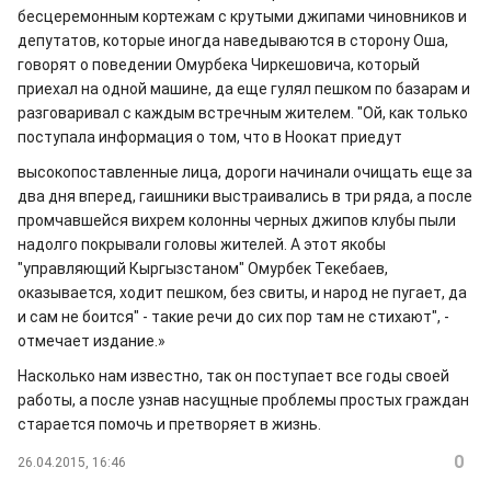
бесцеремонным кортежам с крутыми джипами чиновников и
депутатов, которые иногда наведываются в сторону Оша,
говорят о поведении Омурбека Чиркешовича, который
приехал на одной машине, да еще гулял пешком по базарам и
разговаривал с каждым встречным жителем. "Ой, как только
поступала информация о том, что в Ноокат приедут
высокопоставленные лица, дороги начинали очищать еще за
два дня вперед, гаишники выстраивались в три ряда, а после
промчавшейся вихрем колонны черных джипов клубы пыли
надолго покрывали головы жителей. А этот якобы
"управляющий Кыргызстаном" Омурбек Текебаев,
оказывается, ходит пешком, без свиты, и народ не пугает, да
и сам не боится" - такие речи до сих пор там не стихают", -
отмечает издание.»
Насколько нам известно, так он поступает все годы своей
работы, а после узнав насущные проблемы простых граждан
старается помочь и претворяет в жизнь.
0
26.04.2015, 16:46