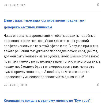
0
25.04.2015, 08:41
День сурка: пересадку органов вновь предлагают
доверить частным клиникам
Наша страна не доросла ещё, чтобы проводить подобные
трансплантации чел. орг. У нас для этого нет условий,
профессиональности в этой сфере и т.п. В случае принятия
такого решения, хирургом по пересадке почек, сердца и т.д.
должен быть человек из-за рубежа, имеющим многолетнюю
практику именно по трансплантации того или иного органа, а
нашим необходимо будет стажироваться у них, но на это
нужно время, желание, ... А вообще, то что это ведет к
неравенству и несправедливости это однозначно!
0
25.04.2015, 08:33
Коалиция не пришла к единому мнению по "Кумтору"