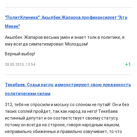
"ПолитКлиника": Акылбек Жапаров профинансирует "Ата
Мекен"
Акылбек Жапаров весьма умен и знает толк в политике, я
ему всегда симпатизировал. Молодцом!
Верный выбор!
+1
28.05.2015, 13:54
Текебаев: Судьи нагло демонстрируют свою преданность
политическим силам
312, тебя не спросили и моську со слоном не путай! Он и без
твоих соплей пройдет, так как народ за него! Текебаев
истинный депутат и он соответствует своему статусу,
потому он всегда на стороне, говоря народным языком,
неправильно обиженных и правильно озвучивает, то что