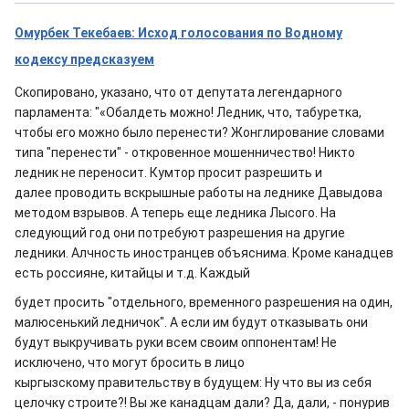
Омурбек Текебаев: Исход голосования по Водному
кодексу предсказуем
Скопировано, указано, что от депутата легендарного
парламента: "«Обалдеть можно! Ледник, что, табуретка,
чтобы его можно было перенести? Жонглирование словами
типа "перенести" - откровенное мошенничество! Никто
ледник не переносит. Кумтор просит разрешить и
далее проводить вскрышные работы на леднике Давыдова
методом взрывов. А теперь еще ледника Лысого. На
следующий год они потребуют разрешения на другие
ледники. Алчность иностранцев объяснима. Кроме канадцев
есть россияне, китайцы и т.д. Каждый
будет просить "отдельного, временного разрешения на один,
малюсенький ледничок". А если им будут отказывать они
будут выкручивать руки всем своим оппонентам! Не
исключено, что могут бросить в лицо
кыргызскому правительству в будущем: Ну что вы из себя
целочку строите?! Вы же канадцам дали? Да, дали, - понурив