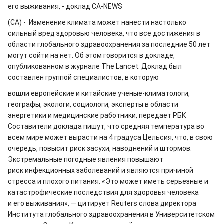
его выживания, - доклад CA-NEWS
(CA) - Изменение климата может нанести настолько
сильный вред здоровью человека, что все достижения в
области глобального здравоохранения за последние 50 лет
могут сойти на нет. Об этом говорится в докладе,
опубликованном в журнале The Lancet. Доклад был
составлен группой специалистов, в которую
вошли европейские и китайские ученые-климатологи,
географы, экологи, социологи, эксперты в области
энергетики и медицинские работники, передает РБК
Составители доклада пишут, что средняя температура во
всем мире может вырасти на 4 градуса Цельсия, что, в свою
очередь, повысит риск засухи, наводнений и штормов.
Экстремальные погодные явления повышают
риск инфекционных заболеваний и являются причиной
стресса и плохого питания. «Это может иметь серьезные и
катастрофические последствия для здоровья человека
и его выживания», — цитирует Reuters слова директора
Института глобального здравоохранения в Университетском