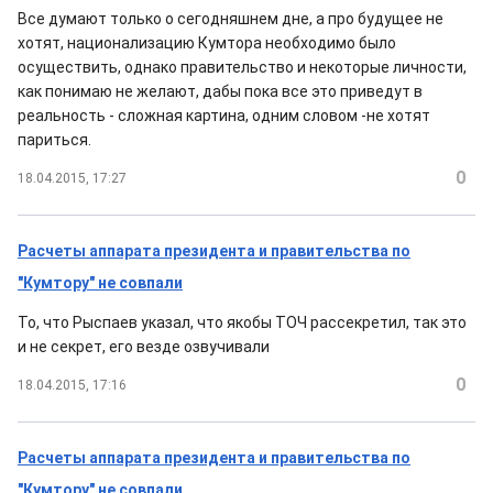
Все думают только о сегодняшнем дне, а про будущее не
хотят, национализацию Кумтора необходимо было
осуществить, однако правительство и некоторые личности,
как понимаю не желают, дабы пока все это приведут в
реальность - сложная картина, одним словом -не хотят
париться.
0
18.04.2015, 17:27
Расчеты аппарата президента и правительства по
"Кумтору" не совпали
То, что Рыспаев указал, что якобы ТОЧ рассекретил, так это
и не секрет, его везде озвучивали
0
18.04.2015, 17:16
Расчеты аппарата президента и правительства по
"Кумтору" не совпали