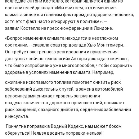
колледже Энтони Костелло, который является одним из
составителей доклада. «Мы считаем, что изменение
климата является главным факторомдля здоровья человека,
хотя этот факт часто игнорируют в политике», —
заявил Костелло на пресс-конференции в Лондоне.
«Вопрос изменения климата находится в неотложном
состоянии,— сказала соавтор доклада Хью Монтгомери. —
Он требует экстренного реагирования и привлечения
доступных сейчас технологий».Авторы доклада отмечают,
что было испробовано уже многоспособов, чтобы сохранить
здоровье в условиях изменения климата. Например,
сжигание ископаемого топлива помогает снизить риск
заболе​ваний дыхательных путей, а замена автомобилей
велосипедами снижает уровень загрязнения
воздуха, количество дорожных происшествий, понижает
риск ожирения, сахарного диабета, сердечных заболеваний
и инсульта.
Принятие поправок в Водный Кодекс, нам может боком
обернуться! Нельзя вводить поправки-нельзя!