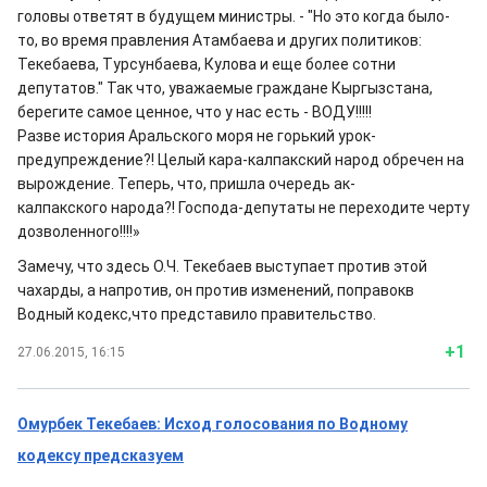
головы ответят в будущем министры. - "Но это когда было-
то, во время правления Атамбаева и других политиков:
Текебаева, Турсунбаева, Кулова и еще более сотни
депутатов." Так что, уважаемые граждане Кыргызстана,
берегите самое ценное, что у нас есть - ВОДУ!!!!!
Разве история Аральского моря не горький урок-
предупреждение?! Целый кара-калпакский народ обречен на
вырождение. Теперь, что, пришла очередь ак-
калпакского народа?! Господа-депутаты не переходите черту
дозволенного!!!!»
Замечу, что здесь О.Ч. Текебаев выступает против этой
чахарды, а напротив, он против изменений, поправокв
Водный кодекс,что представило правительство.
+1
27.06.2015, 16:15
Омурбек Текебаев: Исход голосования по Водному
кодексу предсказуем