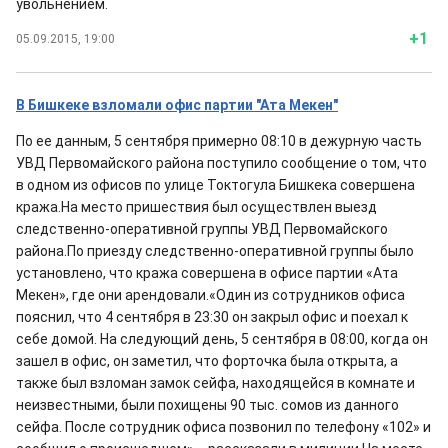
увольнением.
+1
05.09.2015, 19:00
В Бишкеке взломали офис партии "Ата Мекен"
По ее данным, 5 сентября примерно 08:10 в дежурную часть
УВД Первомайского района поступило сообщение о том, что
в одном из офисов по улице Токтогула Бишкека совершена
кража.На место пришествия был осуществлен выезд
следственно-оперативной группы УВД Первомайского
района.По приезду следственно-оперативной группы было
установлено, что кража совершена в офисе партии «Ата
Мекен», где они арендовали.«Один из сотрудников офиса
пояснил, что 4 сентября в 23:30 он закрыл офис и поехал к
себе домой. На следующий день, 5 сентября в 08:00, когда он
зашел в офис, он заметил, что форточка была открыта, а
также был взломан замок сейфа, находящейся в комнате и
неизвестными, были похищены 90 тыс. сомов из данного
сейфа. После сотрудник офиса позвонил по телефону «102» и