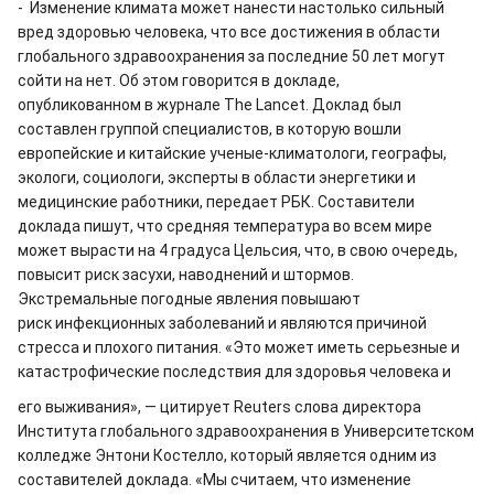
- Изменение климата может нанести настолько сильный
вред здоровью человека, что все достижения в области
глобального здравоохранения за последние 50 лет могут
сойти на нет. Об этом говорится в докладе,
опубликованном в журнале The Lancet. Доклад был
составлен группой специалистов, в которую вошли
европейские и китайские ученые-климатологи, географы,
экологи, социологи, эксперты в области энергетики и
медицинские работники, передает РБК. Составители
доклада пишут, что средняя температура во всем мире
может вырасти на 4 градуса Цельсия, что, в свою очередь,
повысит риск засухи, наводнений и штормов.
Экстремальные погодные явления повышают
риск инфекционных заболеваний и являются причиной
стресса и плохого питания. «Это может иметь серьезные и
катастрофические последствия для здоровья человека и
его выживания», — цитирует Reuters слова директора
Института глобального здравоохранения в Университетском
колледже Энтони Костелло, который является одним из
составителей доклада. «Мы считаем, что изменение