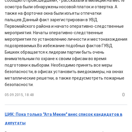
сообщил о происшедшем», - рассказали в милиции.На месте
осмотра были обнаружены носовой платок и отвертка. А
также на форточке окна были изъяты отпечатки
пальцев.Данный факт зарегистрирован в УВД
Первомайского района и начато оперативно-следственные
мероприятия. Начаты оперативно-следственные
мероприятия по установлению личности и местонахождения
подозреваемых.Во избежание подобных фактов ГУВД
Бишкек обращается к лидерам партии быть очень
внимательным по охране к своим офисам во время
подготовки к выборам. Необходимо принять все меры
безопасности, в офисах установить виедокамеры, на окнах
металлические решетки, а также предусмотреть пожарные
безопасности.
0
05.09.2015, 18:48
ЦИК: Пока только "Ата Мекен" внес список кандидатов в
депутаты