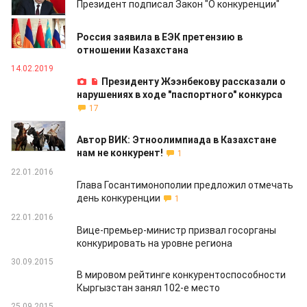
Президент подписал Закон "О конкуренции"
03.09.2020
Россия заявила в ЕЭК претензию в
отношении Казахстана
14.02.2019
Президенту Жээнбекову рассказали о
нарушениях в ходе "паспортного" конкурса
17
04.06.2018
Автор ВИК: Этноолимпиада в Казахстане
нам не конкурент!
1
22.01.2016
Глава Госантимонополии предложил отмечать
день конкуренции
1
22.01.2016
Вице-премьер-министр призвал госорганы
конкурировать на уровне региона
30.09.2015
В мировом рейтинге конкурентоспособности
Кыргызстан занял 102-е место
25.09.2015