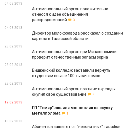
04.03.2013
Антимонопольный орган положительно
отнесся к идее объединения
распредкомпаний
3
04.03.2013
Директор молокозавода рассказал о создании
картеля в Таласской области
28.02.2013
Антимонопольный орган при Минэкономики
проверит отечественные запасы зерна
28.02.2013
Бишкекский колледж заставили вернуть
студентам свыше 100 тысяч сомов
28.02.2013
Антимонопольный орган почти четырежды
окупил свое существование
4
19.02.2013
ГП "Темир" лишили монополии на скупку
металлолома
1
18.02.2013
Абонентов защитят от "непонятных" тарифов