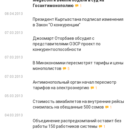
MegaCom и Beeline подали в суд на
Госантимонополию
1
08.04.2013
Президент Кыргызстана подписал изменения
в Закон "О конкуренции"
07.03.2013
Джоомарт Оторбаев обсудил с
представителями ОЭСР проект по
конкурентоспособности
07.03.2013
В Минэкономики пересмотрят тарифы и цены
монополистов
5
07.03.2013
Антимонопольный орган начал пересмотр
тарифов на электроэнергию
1
05.03.2013
Стоимость авиабилетов на внутренние рейсы
снизилась на обещанные 500 сомов
1
04.03.2013
Объединение распредкомпаний оставит без
работы 150 работников системы
1