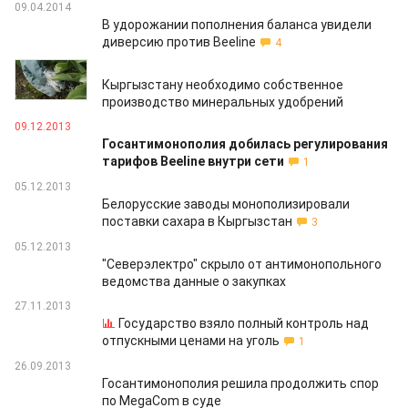
09.04.2014
В удорожании пополнения баланса увидели
диверсию против Beeline
4
07.04.2014
Кыргызстану необходимо собственное
производство минеральных удобрений
09.12.2013
Госантимонополия добилась регулирования
тарифов Beeline внутри сети
1
05.12.2013
Белорусские заводы монополизировали
поставки сахара в Кыргызстан
3
05.12.2013
"Северэлектро" скрыло от антимонопольного
ведомства данные о закупках
27.11.2013
Государство взяло полный контроль над
отпускными ценами на уголь
1
26.09.2013
Госантимонополия решила продолжить спор
по MegaCom в суде