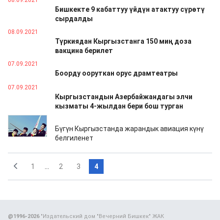
08.09.2021
Бишкекте 9 кабаттуу үйдүн атактуу сүрөтү
сырдалды
08.09.2021
Түркиядан Кыргызстанга 150 миң доза
вакцина берилет
07.09.2021
Боорду ооруткан орус драмтеатры
07.09.2021
Кыргызстандын Азербайжандагы элчи
кызматы 4-жылдан бери бош турган
01.01.2021
Бүгүн Кыргызстанда жарандык авиация күнү
белгиленет
1
...
2
3
4
@1996-2026
"Издательский дом "Вечерний Бишкек" ЖАК