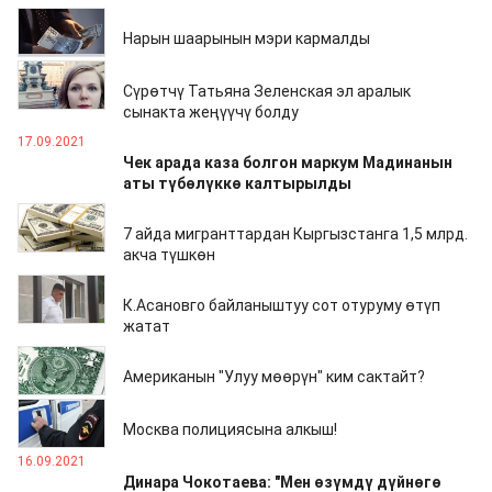
18.09.2021
Нарын шаарынын мэри кармалды
17.09.2021
Сүрөтчү Татьяна Зеленская эл аралык
сынакта жеңүүчү болду
17.09.2021
Чек арада каза болгон маркум Мадинанын
аты түбөлүккө калтырылды
17.09.2021
7 айда мигранттардан Кыргызстанга 1,5 млрд.
акча түшкөн
16.09.2021
К.Асановго байланыштуу сот отуруму өтүп
жатат
16.09.2021
Американын "Улуу мөөрүн" ким сактайт?
16.09.2021
Москва полициясына алкыш!
16.09.2021
Динара Чокотаева: "Мен өзүмдү дүйнөгө