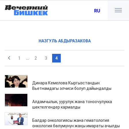
RU
НАЗГУЛЬ АБДЫРАЗАКОВА
1
...
2
3
4
18.09.2021
Динара Кемелова Кыргызстандын
Вьетнамдагы элчиси болуп дайындалды
18.09.2021
Алдамчылык, уурулук жана тоноочулукка
шектелгендер кармалды
18.09.2021
Балдар онкологиясы жана гематология
онкология бөлүмүнүн жаңы имараты ачылды