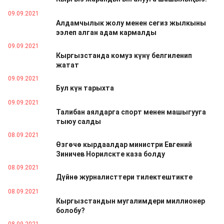
09.09.2021
Алдамчылык жолу менен сегиз жылкыны
ээлеп алган адам кармалды
09.09.2021
Кыргызстанда комуз күнү белгиленип
жатат
09.09.2021
Бул күн тарыхта
09.09.2021
Талибан аялдарга спорт менен машыгууга
тыюу салды
08.09.2021
Өзгөчө кырдаалдар министри Евгений
Зиничев Норилскте каза болду
08.09.2021
Дүйнө журналисттери тилектештикте
08.09.2021
Кыргызстандын мугалимдери миллионер
болобу?