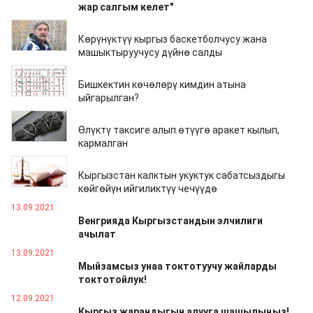
жар салгым келет"
15.09.2021
Көрүнүктүү кыргыз баскетболчусу жана
машыктыруучусу дүйнө салды
14.09.2021
Бишкектин көчөлөрү кимдин атына
ыйгарылган?
14.09.2021
Өлүктү таксиге алып өтүүгө аракет кылып,
кармалган
14.09.2021
Кыргызстан калктын укуктук сабатсыздыгы
көйгөйүн ийгиликтүү чечүүдө
13.09.2021
Венгрияда Кыргызстандын элчилиги
ачылат
13.09.2021
Мыйзамсыз унаа токтотуучу жайларды
токтотойлук!
12.09.2021
Кыргыз жарандыгын алууга шашылыңыз!