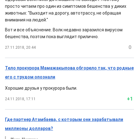
просто читаем про один из симптомов бешенства у диких
животных: "Выходит на дорогу, автотрассу, не обращая
внимания на людей."
Вот и все объяснение. Волк недавно заразился вирусом
бешенства, поэтом пока выглядит прилично.
0
27.11.2018, 20:44
Тело прокурора Мамажакыпова обгорело так, что родные
его с трудом опознали
Хорошие друзья у прокурора были.
+1
24.11.2018, 17:11
Где партнер Атамбаева, с которым они зарабатывали
миллионы долларов?