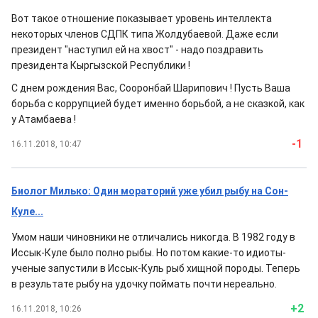
Вот такое отношение показывает уровень интеллекта
некоторых членов СДПК типа Жолдубаевой. Даже если
президент "наступил ей на хвост" - надо поздравить
президента Кыргызской Республики !
С днем рождения Вас, Сооронбай Шарипович ! Пусть Ваша
борьба с коррупцией будет именно борьбой, а не сказкой, как
у Атамбаева !
-1
16.11.2018, 10:47
Биолог Милько: Один мораторий уже убил рыбу на Сон-
Куле...
Умом наши чиновники не отличались никогда. В 1982 году в
Иссык-Куле было полно рыбы. Но потом какие-то идиоты-
ученые запустили в Иссык-Куль рыб хищной породы. Теперь
в результате рыбу на удочку поймать почти нереально.
+2
16.11.2018, 10:26