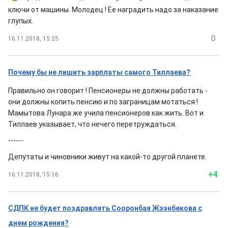
ключи от машины. Молодец ! Ее наградить надо за наказание
глупых.
0
16.11.2018, 15:25
Почему бы не лишить зарплаты самого Тиллаева?
Правильно он говорит ! Пенсионеры не должны работать -
они должны копить пенсию и по заграницам мотаться !
Мамытова Лунара же учила пенсионеров как жить. Вот и
Тиллаев указывает, что нечего перетруждаться.
------
Депутаты и чиновники живут на какой-то другой планете.
+4
16.11.2018, 15:16
СДПК не будет поздравлять Сооронбая Жээнбекова с
днем рождения?