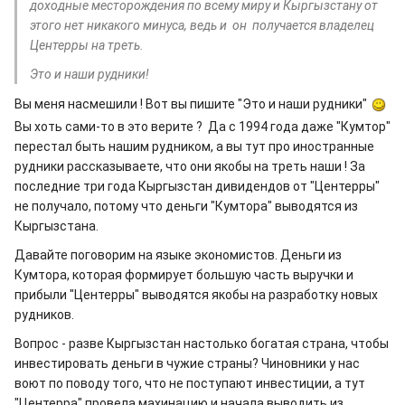
доходные месторождения по всему миру и Кыргызстану от
этого нет никакого минуса, ведь и он получается владелец
Центерры на треть.
Это и наши рудники!
Вы меня насмешили ! Вот вы пишите "Это и наши рудники"
Вы хоть сами-то в это верите ? Да с 1994 года даже "Кумтор"
перестал быть нашим рудником, а вы тут про иностранные
рудники рассказываете, что они якобы на треть наши ! За
последние три года Кыргызстан дивидендов от "Центерры"
не получало, потому что деньги "Кумтора" выводятся из
Кыргызстана.
Давайте поговорим на языке экономистов. Деньги из
Кумтора, которая формирует большую часть выручки и
прибыли "Центерры" выводятся якобы на разработку новых
рудников.
Вопрос - разве Кыргызстан настолько богатая страна, чтобы
инвестировать деньги в чужие страны? Чиновники у нас
воют по поводу того, что не поступают инвестиции, а тут
"Центерра" провела махинацию и начала выводить из