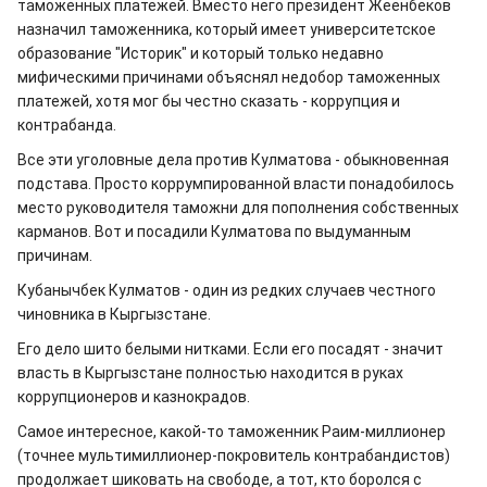
таможенных платежей. Вместо него президент Жеенбеков
назначил таможенника, который имеет университетское
образование "Историк" и который только недавно
мифическими причинами объяснял недобор таможенных
платежей, хотя мог бы честно сказать - коррупция и
контрабанда.
Все эти уголовные дела против Кулматова - обыкновенная
подстава. Просто коррумпированной власти понадобилось
место руководителя таможни для пополнения собственных
карманов. Вот и посадили Кулматова по выдуманным
причинам.
Кубанычбек Кулматов - один из редких случаев честного
чиновника в Кыргызстане.
Его дело шито белыми нитками. Если его посадят - значит
власть в Кыргызстане полностью находится в руках
коррупционеров и казнокрадов.
Самое интересное, какой-то таможенник Раим-миллионер
(точнее мультимиллионер-покровитель контрабандистов)
продолжает шиковать на свободе, а тот, кто боролся с