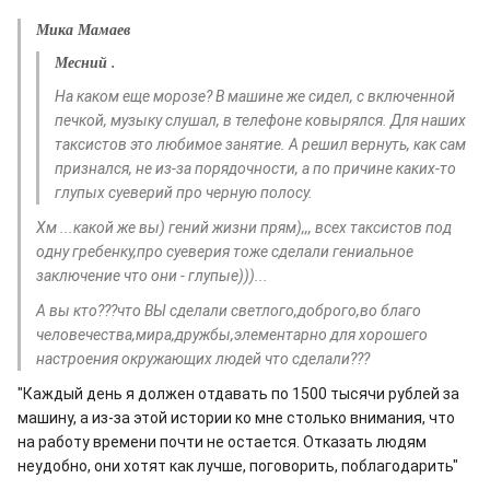
Мика Мамаев
Месний .
На каком еще морозе? В машине же сидел, с включенной
печкой, музыку слушал, в телефоне ковырялся. Для наших
таксистов это любимое занятие. А решил вернуть, как сам
признался, не из-за порядочности, а по причине каких-то
глупых суеверий про черную полосу.
Хм ...какой же вы) гений жизни прям),,, всех таксистов под
одну гребенку,про суеверия тоже сделали гениальное
заключение что они - глупые)))...
А вы кто???что ВЫ сделали светлого,доброго,во благо
человечества,мира,дружбы,элементарно для хорошего
настроения окружающих людей что сделали???
"Каждый день я должен отдавать по 1500 тысячи рублей за
машину, а из-за этой истории ко мне столько внимания, что
на работу времени почти не остается. Отказать людям
неудобно, они хотят как лучше, поговорить, поблагодарить"