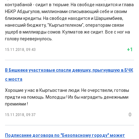
контрабаной - сидит в тюрьме. На свободе находится и глава
НБКР Абдыгулов, миллионами списывающий себе и своим
близким кредиты. На свободе находится и Шаршембиев,
нанесший бюджету, "Кыргызтелеком", операторам связи
ущерб в миллиарды сомов. Кулматов же сидит. Все с ног на
голову перевернулось.
+1
15.11.2018, 09:43
В Бишкеке участковые спасли девушку, прыгнувшую в БЧК
с моста
Хорошие у нас в Кыргызстане люди. Не очерствели, готовы
придти на помощь. Молодцы ! Их бы наградить денежными
премиями !
0
15.11.2018, 09:37
Подписание договора по "Безопасному городу" может