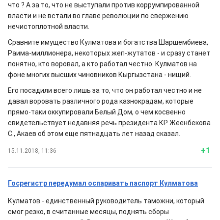
что ? А за то, что не выступали против коррумпированной
власти и не встали во главе революции по свержению
нечистоплотной власти.
Сравните имущество Кулматова и богатства Шаршембиева,
Раима-миллионера, некоторых жеп-жутатов - и сразу станет
понятно, кто воровал, а кто работал честно. Кулматов на
фоне многих высших чиновников Кыргызстана - нищий.
Его посадили всего лишь за то, что он работал честно и не
давал воровать различного рода казнокрадам, которые
прямо-таки оккупировали Белый Дом, о чем косвенно
свидетельствует недавняя речь президента КР Жеенбекова
С., Акаев об этом еще пятнадцать лет назад сказал.
+1
15.11.2018, 11:36
Госрегистр передумал оспаривать паспорт Кулматова
Кулматов - единственный руководитель таможни, который
смог резко, в считанные месяцы, поднять сборы