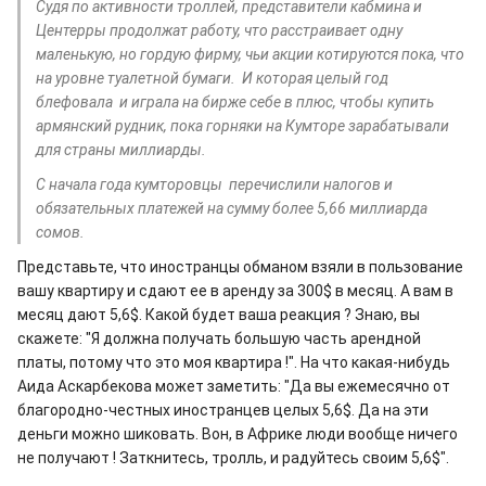
Судя по активности троллей, представители кабмина и
Центерры продолжат работу, что расстраивает одну
маленькую, но гордую фирму, чьи акции котируются пока, что
на уровне туалетной бумаги. И которая целый год
блефовала и играла на бирже себе в плюс, чтобы купить
армянский рудник, пока горняки на Кумторе зарабатывали
для страны миллиарды.
С начала года кумторовцы перечислили налогов и
обязательных платежей на сумму более 5,66 миллиарда
сомов.
Представьте, что иностранцы обманом взяли в пользование
вашу квартиру и сдают ее в аренду за 300$ в месяц. А вам в
месяц дают 5,6$. Какой будет ваша реакция ? Знаю, вы
скажете: "Я должна получать большую часть арендной
платы, потому что это моя квартира !". На что какая-нибудь
Аида Аскарбекова может заметить: "Да вы ежемесячно от
благородно-честных иностранцев целых 5,6$. Да на эти
деньги можно шиковать. Вон, в Африке люди вообще ничего
не получают ! Заткнитесь, тролль, и радуйтесь своим 5,6$".