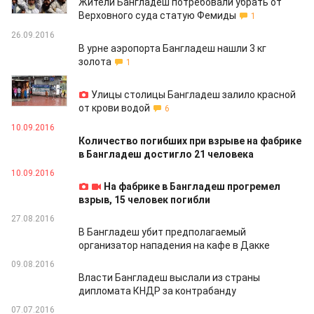
Жители Бангладеш потребовали убрать от
Верховного суда статую Фемиды
1
26.09.2016
В урне аэропорта Бангладеш нашли 3 кг
золота
1
15.09.2016
Улицы столицы Бангладеш залило красной
от крови водой
6
10.09.2016
Количество погибших при взрыве на фабрике
в Бангладеш достигло 21 человека
10.09.2016
На фабрике в Бангладеш прогремел
взрыв, 15 человек погибли
27.08.2016
В Бангладеш убит предполагаемый
организатор нападения на кафе в Дакке
09.08.2016
Власти Бангладеш выслали из страны
дипломата КНДР за контрабанду
07.07.2016