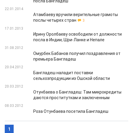
посла Бангладеш
22.01.2014
Атамбаеву вручили верительные грамоты
послы четырех стран
3
17.01.2013
Ирину Оролбаеву освободили от должности
посла в Индии, Шри-Ланке и Непале
31.08.2012
Омурбек Бабанов получил поздравления от
премьера Бангладеш
20.04.2012
Бангладеш наладит поставки
сельхозпродукции из Ошской области
20.03.2012
Отунбаева о Бангладеш: Там микрокредиты
даются проституткам и заключенным
08.03.2012
Роза Отунбаева посетила Бангладеш
1