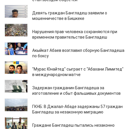
03.04.2026
Девять граждан Бангладеш заявили о
мошенничестве в Бишкеке
05.12.2025
Нарушения прав человека сохраняются при
временном правительстве Бангладеш
26.08.2025
Акыйкат Абаев возглавил сборную Бангладеша
по боксу
30.07.2025
"Мурас Юнайтед" сыграет с "Абахани Лимитед"
в международном матче
20.05.2025
Задержан гражданин Бангладеша за
изготовление и сбыт фальшивых документов
03.07.2024
ГКНБ: В Джалал-Абаде задержаны 57 граждан
Бангладеш за незаконную миграцию
14.06.2023
Граждане Бангладеш пытались незаконно