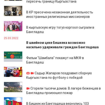
пересечь границу Кыргызстана
03.07.2022
В КР пресечена незаконная деятельность
иностранных религиозных миссионеров
28.03.2022
В кыргызскую игру тогуз коргоол сыграли в
Бангладеш
25.03.2022
В швейном цехе Бишкека возможно
насильно удерживали граждан Бангладеша
13.01.2022
Фильм "Шамбала" покажут на МКФ в
Бангладеш
08.09.2021
Садыр Жапаров поздравил сборную
Кыргызстана по футболу с победой
23.03.2021
Сгорели тысячи домов. В лагере беженцев в
Бангладеш произошел пожар
03.07.2020
В Бишкек из Бангладеша вернулись 103