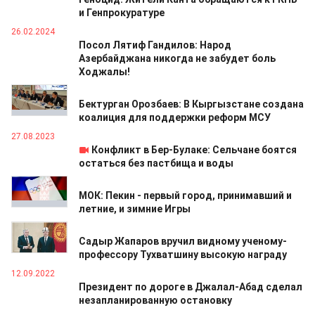
и Генпрокуратуре
26.02.2024
Посол Лятиф Гандилов: Народ
Азербайджана никогда не забудет боль
Ходжалы!
29.10.2023
Бектурган Орозбаев: В Кыргызстане создана
коалиция для поддержки реформ МСУ
27.08.2023
Конфликт в Бер-Булаке: Сельчане боятся
остаться без пастбища и воды
06.02.2023
МОК: Пекин - первый город, принимавший и
летние, и зимние Игры
27.01.2023
Садыр Жапаров вручил видному ученому-
профессору Тухватшину высокую награду
12.09.2022
Президент по дороге в Джалал-Абад сделал
незапланированную остановку