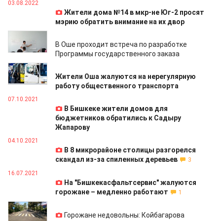
03.08.2022
Жители дома №14 в мкр-не Юг-2 просят
мэрию обратить внимание на их двор
24.07.2022
В Оше проходит встреча по разработке
Программы государственного заказа
09.12.2021
Жители Оша жалуются на нерегулярную
работу общественного транспорта
07.10.2021
В Бишкеке жители домов для
бюджетников обратились к Садыру
Жапарову
04.10.2021
В 8 микрорайоне столицы разгорелся
скандал из-за спиленных деревьев
3
16.07.2021
На "Бишкекасфальтсервис" жалуются
горожане – медленно работают
1
13.07.2021
Горожане недовольны: Койбагарова