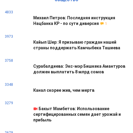
4833
Михаил Петров: Последняя инструкция
Нацбанка КР - по сути диверсия
1
3973
Кайып Шер: Я призываю граждан нашей
страны поддержать Камчыбека Ташиева
3758
Сурабалдиева: Экс-мэр Бишкека Амантуров
должен выплатить 8 млрд сомов
3348
Канал скорее жив, чем мертв
3279
Бакыт Мамбетов: Использование
сертифицированных семян дает урожай и
прибыль
2679