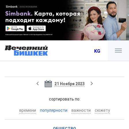
KG
21 Ноября 2023
cортировать по:
времени
популярности
важности
сюжету
ОБЩЕСТВО