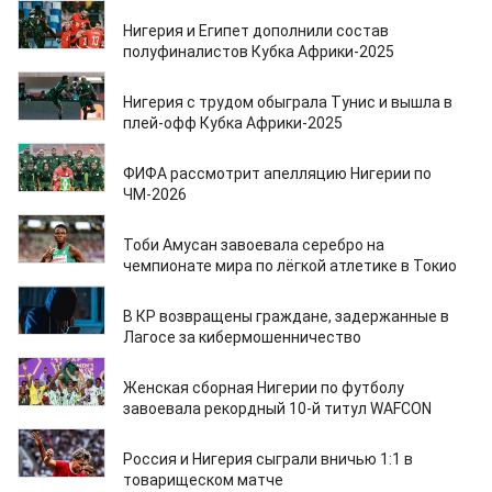
12.01.2026
Нигерия и Египет дополнили состав
полуфиналистов Кубка Африки-2025
29.12.2025
Нигерия с трудом обыграла Тунис и вышла в
плей-офф Кубка Африки-2025
19.12.2025
ФИФА рассмотрит апелляцию Нигерии по
ЧМ-2026
17.09.2025
Тоби Амусан завоевала серебро на
чемпионате мира по лёгкой атлетике в Токио
11.09.2025
В КР возвращены граждане, задержанные в
Лагосе за кибермошенничество
29.07.2025
Женская сборная Нигерии по футболу
завоевала рекордный 10-й титул WAFCON
09.06.2025
Россия и Нигерия сыграли вничью 1:1 в
товарищеском матче