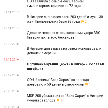
ООН заявила о самом масштабном
гуманитарном кризисе за 72 года
31.01.2017
В Нигерии скончался отец 203 детей и муж 130
жен. Проповеднику было 93 года
2
18.01.2017
Десятки человек стали жертвами удара ВВС
Нигерии по лагерю беженцев
12.12.2016
В Нигерии для взрыва на рынке использовали
девочек-смертниц
11.12.2016
Обрушение крыши церкви в Нигерии: более 60
погибших
28.07.2016
ООН: боевики "Боко Харам" за полгода
превратили 50 детей в смертников
1
23.06.2016
MSF: 200 убежавших от "Боко Харам" в Нигерии
умерли от голода
1
10.09.2014