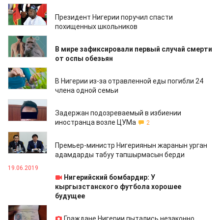
09.03.2024
Президент Нигерии поручил спасти
похищенных школьников
31.05.2022
В мире зафиксировали первый случай смерти
от оспы обезьян
11.08.2021
В Нигерии из-за отравленной еды погибли 24
члена одной семьи
03.07.2019
Задержан подозреваемый в избиении
иностранца возле ЦУМа
2
03.07.2019
Премьер-министр Нигериянын жаранын урган
адамдарды табуу тапшырмасын берди
19.06.2019
Нигерийский бомбардир: У
кыргызстанского футбола хорошее
будущее
11.02.2019
Граждане Нигерии пытались незаконно