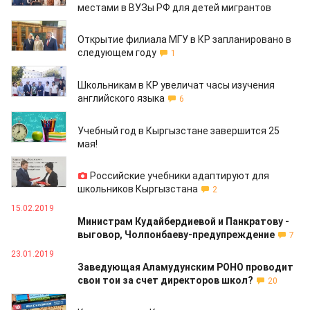
местами в ВУЗы РФ для детей мигрантов
22.07.2019
Открытие филиала МГУ в КР запланировано в
следующем году
1
26.06.2019
Школьникам в КР увеличат часы изучения
английского языка
6
12.04.2019
Учебный год в Кыргызстане завершится 25
мая!
28.03.2019
Российские учебники адаптируют для
школьников Кыргызстана
2
15.02.2019
Министрам Кудайбердиевой и Панкратову -
выговор, Чолпонбаеву-предупреждение
7
23.01.2019
Заведующая Аламудунским РОНО проводит
свои тои за счет директоров школ?
20
07.12.2018