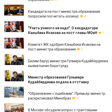
5
11.09.2019
Кандидата на пост министра образования
попросили посчитать косинус
4
10.09.2019
"Учить ученого не надо". О кандидатуре
Каныбека Исакова на пост главы МОиН
1
09.09.2019
Комитет ЖК одобрил Каныбека Исакова на
пост министра образования
1
04.09.2019
Билим берүү министри Гүлмира Кудайбердиева
кызматынан бошотулду
04.09.2019
Министр образования Гульмира
Кудайбердиева подала в отставку
28.08.2019
"Образование с ошибками". Премьер-министр
раскритиковал Минобраз
4
23.07.2019
В Москве обсудили вопрос с грантовыми