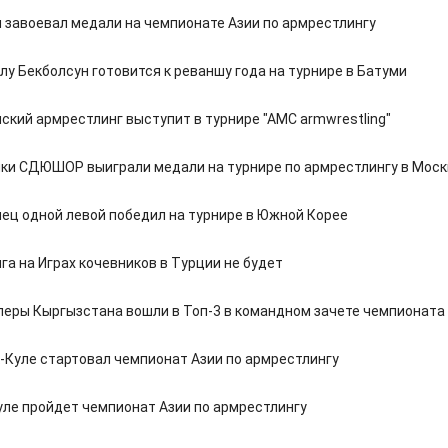
 завоевал медали на чемпионате Азии по армрестлингу
лу Бекболсун готовится к реваншу года на турнире в Батуми
ский армрестлинг выступит в турнире "АМС armwrestling"
ки СДЮШОР выиграли медали на турнире по армрестлингу в Моск
ец одной левой победил на турнире в Южной Корее
а на Играх кочевников в Турции не будет
еры Кыргызстана вошли в Топ-3 в командном зачете чемпионата
-Куле стартовал чемпионат Азии по армрестлингу
уле пройдет чемпионат Азии по армрестлингу