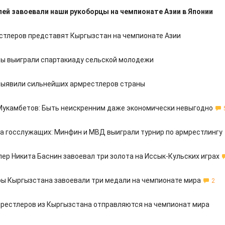
ей завоевали наши рукоборцы на чемпионате Азии в Японии
стлеров представят Кыргызстан на чемпионате Азии
ы выиграли спартакиаду сельской молодежи
выявили сильнейших армрестлеров страны
укамбетов: Быть неискренним даже экономически невыгодно
а госслужащих: Минфин и МВД выиграли турнир по армрестлингу
ер Никита Баснин завоевал три золота на Иссык-Кульских играх
ы Кыргызстана завоевали три медали на чемпионате мира
2
рестлеров из Кыргызстана отправляются на чемпионат мира