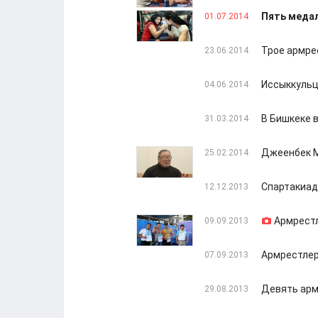
Пять медал
01.07.2014
Трое армре
23.06.2014
Иссыккульц
04.06.2014
В Бишкеке 
31.03.2014
Джеенбек М
25.02.2014
Спартакиад
12.12.2013
Армрестл
09.09.2013
Армрестлер
07.09.2013
Девять арм
29.08.2013