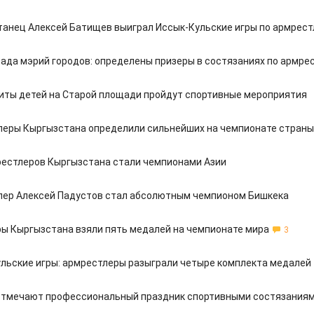
анец Алексей Батищев выиграл Иссык-Кульские игры по армрест
ада мэрий городов: определены призеры в состязаниях по армре
иты детей на Старой площади пройдут спортивные мероприятия
еры Кыргызстана определили сильнейших на чемпионате страны
естлеров Кыргызстана стали чемпионами Азии
лер Алексей Падустов стал абсолютным чемпионом Бишкека
ы Кыргызстана взяли пять медалей на чемпионате мира
3
льские игры: армрестлеры разыграли четыре комплекта медалей
отмечают профессиональный праздник спортивными состязания