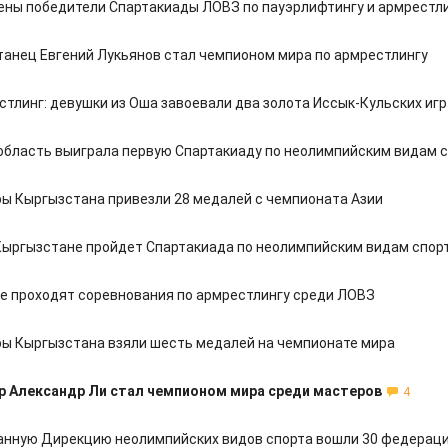
ны победители Спартакиады ЛОВЗ по пауэрлифтингу и армрестл
анец Евгений Лукьянов стал чемпионом мира по армрестлингу
тлинг: девушки из Оша завоевали два золота Иссык-Кульских игр
область выиграла первую Спартакиаду по неолимпийским видам 
ы Кыргызстана привезли 28 медалей с чемпионата Азии
Кыргызстане пройдет Спартакиада по неолимпийским видам спор
е проходят соревнования по армрестлингу среди ЛОВЗ
ы Кыргызстана взяли шесть медалей на чемпионате мира
 Александр Ли стал чемпионом мира среди мастеров
4
анную Дирекцию неолимпийских видов спорта вошли 30 федерац