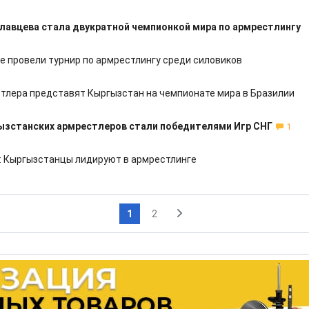
лавцева стала двукратной чемпионкой мира по армрестлингу
е провели турнир по армрестлингу среди силовиков
тлера представят Кыргызстан на чемпионате мира в Бразилии
ызстанских армрестлеров стали победителями Игр СНГ
1
: Кыргызстанцы лидируют в армрестлинге
1
2