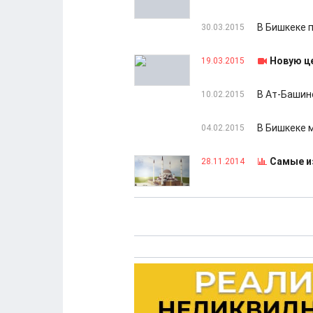
В Бишкеке 
30.03.2015
Новую ц
19.03.2015
В Ат-Башин
10.02.2015
В Бишкеке 
04.02.2015
Самые и
28.11.2014