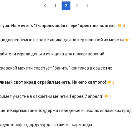
1
2
3
тура: На мечеть "7-апрель шейиттери" арест не наложен
4
подозреваемые в краже ящика для пожертвований из мечети
1
рабители украли деньги из ящика для пожертвований
ковской мечети советует "банить" критиков в соцсетях
ливый скотокрад ограбил мечеть. Ничего святого!
2
римет участие в открытии мечети "Героев 7 апреля"
9
ие: в Кыргызстане поддержат введение в школах исламских пре
лдук телефондорду уурдаган жигит кармалды