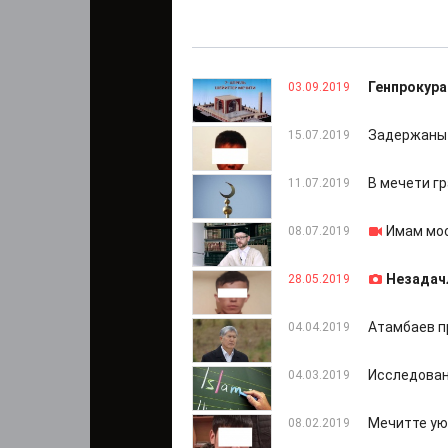
Генпрокура
03.09.2019
Задержаны 
15.07.2019
В мечети г
11.07.2019
Имам мос
08.07.2019
Незадач
28.05.2019
Атамбаев п
04.04.2019
Исследован
04.03.2019
Мечитте ую
08.02.2019