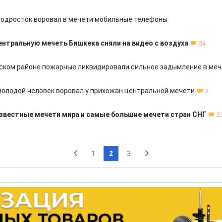
подросток воровал в мечети мобильные телефоны
ентральную мечеть Бишкека сняли на видео с воздуха
34
ском районе пожарные ликвидировали сильное задымление в ме
молодой человек воровал у прихожан центральной мечети
2
звестные мечети мира и самые большие мечети стран СНГ
2
1
2
3