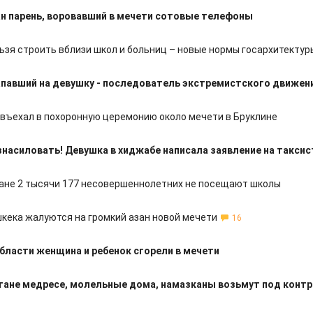
н парень, воровавший в мечети сотовые телефоны
ьзя строить вблизи школ и больниц – новые нормы госархитектур
апавший на девушку - последователь экстремистского движен
 въехал в похоронную церемонию около мечети в Бруклине
насиловать! Девушка в хиджабе написала заявление на таксис
ане 2 тысячи 177 несовершеннолетних не посещают школы
кека жалуются на громкий азан новой мечети
16
бласти женщина и ребенок сгорели в мечети
тане медресе, молельные дома, намазканы возьмут под конт