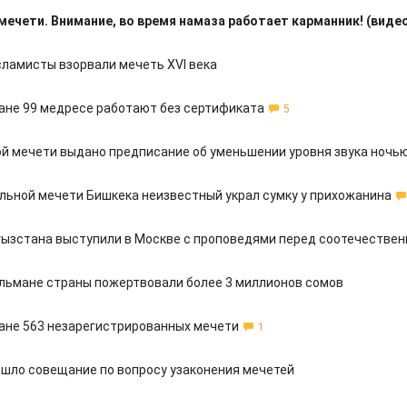
мечети. Внимание, во время намаза работает карманник! (виде
сламисты взорвали мечеть XVI века
ане 99 медресе работают без сертификата
5
й мечети выдано предписание об уменьшении уровня звука ночь
льной мечети Бишкека неизвестный украл сумку у прихожанина
ызстана выступили в Москве с проповедями перед соотечестве
ульмане страны пожертвовали более 3 миллионов сомов
ане 563 незарегистрированных мечети
1
ошло совещание по вопросу узаконения мечетей