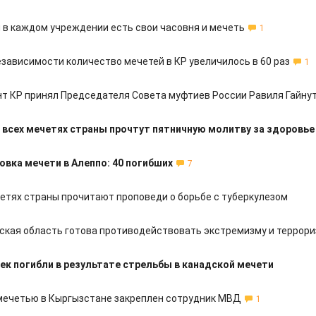
и в каждом учреждении есть свои часовня и мечеть
1
езависимости количество мечетей в КР увеличилось в 60 раз
1
т КР принял Председателя Совета муфтиев России Равиля Гайну
 всех мечетях страны прочтут пятничную молитву за здоровь
вка мечети в Алеппо: 40 погибших
7
четях страны прочитают проповеди о борьбе с туберкулезом
ская область готова противодействовать экстремизму и террор
ек погибли в результате стрельбы в канадской мечети
мечетью в Кыргызстане закреплен сотрудник МВД
1