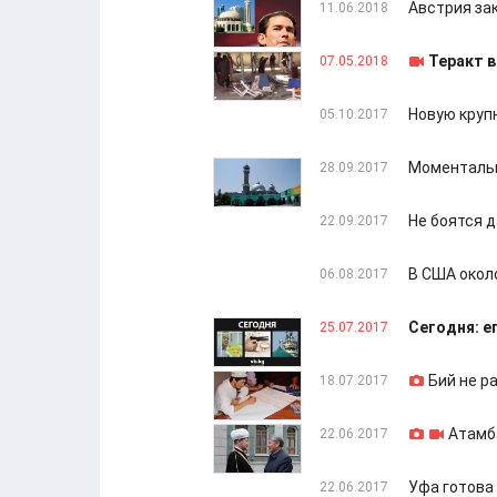
Австрия за
11.06.2018
Теракт в
07.05.2018
Новую круп
05.10.2017
Моментальн
28.09.2017
Не боятся д
22.09.2017
В США окол
06.08.2017
Сегодня: е
25.07.2017
Бий не р
18.07.2017
Атамб
22.06.2017
Уфа готова
22.06.2017