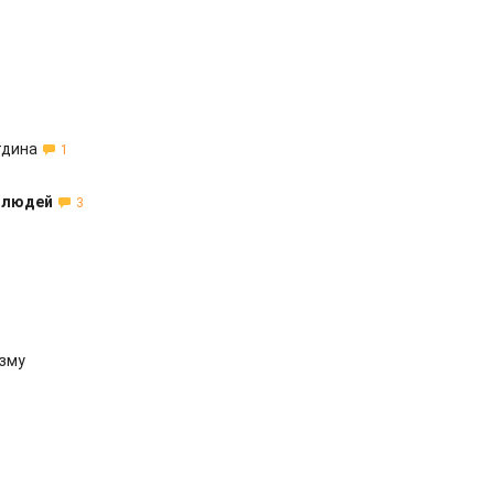
тдина
1
е людей
3
изму