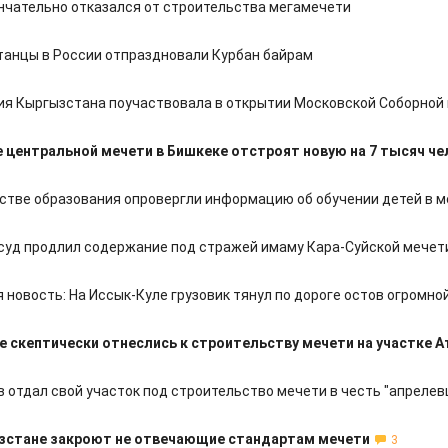
нчательно отказался от строительства мегамечети
анцы в России отпраздновали Курбан байрам
я Кыргызстана поучаствовала в открытии Московской Соборной
 центральной мечети в Бишкеке отстроят новую на 7 тысяч че
стве образования опровергли информацию об обучении детей в 
суд продлил содержание под стражей имаму Кара-Суйской мечет
 новость: На Иссык-Куле грузовик тянул по дороге остов огромно
е скептически отнеслись к строительству мечети на участке 
 отдал свой участок под строительство мечети в честь "апрелев
зстане закроют не отвечающие стандартам мечети
3