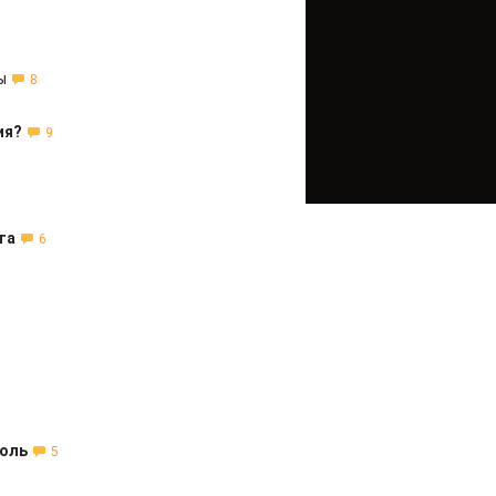
ы
8
ия?
9
та
6
роль
5