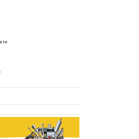
чети
3