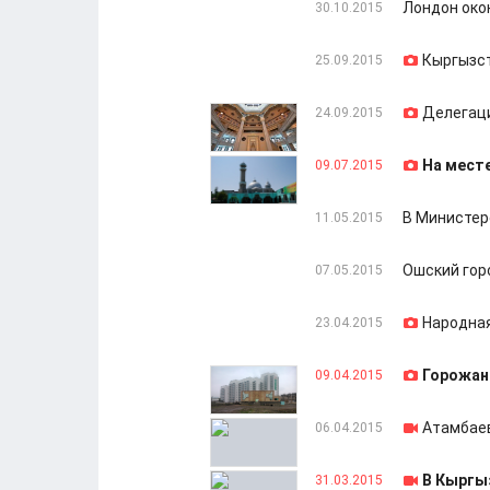
Лондон око
30.10.2015
Кыргызст
25.09.2015
Делегаци
24.09.2015
На месте
09.07.2015
В Министер
11.05.2015
Ошский гор
07.05.2015
Народная
23.04.2015
Горожан
09.04.2015
Атамбаев
06.04.2015
В Кыргы
31.03.2015