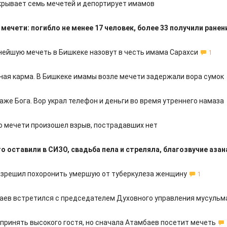
крывает семь мечетей и депортирует имамов
 мечети: погибло не менее 17 человек, более 33 получили ранен
нейшую мечеть в Бишкеке назовут в честь имама Сарахси
1
ая карма. В Бишкеке имамы возле мечети задержали вора сумок
аже Бога. Вор украл телефон и деньги во время утреннего намаза
о мечети произошел взрыв, пострадавших нет
го оставили в СИЗО, свадьба пела и стреляла, благозвучие азан
азрешил похоронить умершую от туберкулеза женщину
1
аев встретился с председателем Духовного управления мусульм
 принять высокого гостя, но сначала Атамбаев посетит мечеть