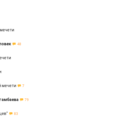
 мечети
ловек
48
мечети
и
й мечети
7
Атамбаева
79
цев"
83