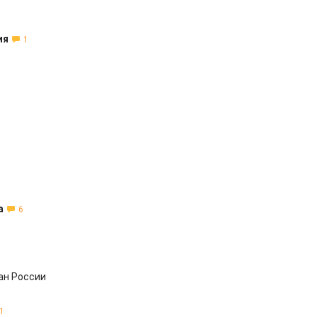
ия
1
а
6
ан России
1