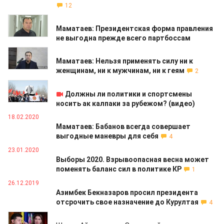
12
03.04.2020
Маматаев: Президентская форма правления
не выгодна прежде всего партбоссам
10.03.2020
Маматаев: Нельзя применять силу ни к
женщинам, ни к мужчинам, ни к геям
2
05.03.2020
Должны ли политики и спортсмены
носить ак калпаки за рубежом? (видео)
18.02.2020
Маматаев: Бабанов всегда совершает
выгодные маневры для себя
4
23.01.2020
Выборы 2020. Взрывоопасная весна может
поменять баланс сил в политике КР
1
26.12.2019
Азимбек Бекназаров просил президента
отсрочить свое назначение до Курултая
4
28.11.2019