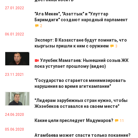
27.01.2022
"Ата Мекен", "Азаттык" и "Улуттар
Биримдиги" создают народный парламент
2
06.01.2022
Эксперт: В Казахстане будут помнить, что
кыргызы пришли к ним с оружием
3
31.12.2021
Улукбек Маматаев: Нынешний созыв ЖК
пока уступает прошлому (видео)
23.11.2021
"Государство старается минимизировать
нарушения во время агиткампании"
12.10.2020
"Лидерам зарубежных стран нужно, чтобы
Жээнбеков оставался на своем месте"
24.06.2020
Какие цели преследует Мадумаров?
11
05.06.2020
Атамбаева может спасти только покаяние?