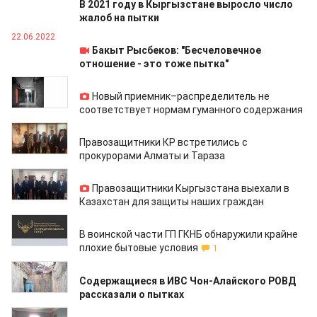
В 2021 году в Кыргызстане выросло число
жалоб на пытки
22.06.2022
Бакыт Рысбеков: "Бесчеловечное
отношение - это тоже пытка"
11.03.2022
Новый приемник–распределитель не
соответствует нормам гуманного содержания
12.02.2022
Правозащитники КР встретились с
прокурорами Алматы и Тараза
09.02.2022
Правозащитники Кыргызстана выехали в
Казахстан для защиты наших граждан
01.02.2022
В воинской части ГП ГКНБ обнаружили крайне
плохие бытовые условия
1
28.12.2021
Содержащиеся в ИВС Чон-Алайского РОВД
рассказали о пытках
21.12.2021