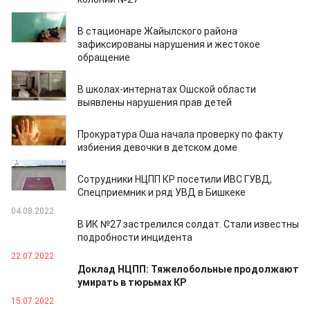
30.10.2024
В стационаре Жайылского района
зафиксированы нарушения и жестокое
обращение
24.06.2023
В школах-интернатах Ошской области
выявлены нарушения прав детей
20.02.2023
Прокуратура Оша начала проверку по факту
избиения девочки в детском доме
24.10.2022
Сотрудники НЦПП КР посетили ИВС ГУВД,
Спецприемник и ряд УВД в Бишкеке
04.08.2022
В ИК №27 застрелился солдат. Стали известны
подробности инцидента
22.07.2022
Доклад НЦПП: Тяжелобольные продолжают
умирать в тюрьмах КР
15.07.2022