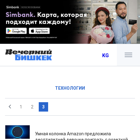
KG
ТЕХНОЛОГИИ
1
2
3
29.12.2021
Умная колонка Amazon предложила
десятилетней девочке поиграть с розеткой