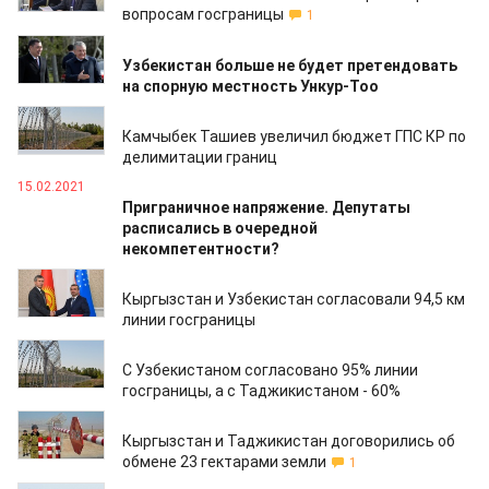
вопросам госграницы
1
14.03.2021
Узбекистан больше не будет претендовать
на спорную местность Ункур-Тоо
18.02.2021
Камчыбек Ташиев увеличил бюджет ГПС КР по
делимитации границ
15.02.2021
Приграничное напряжение. Депутаты
расписались в очередной
некомпетентности?
28.08.2020
Кыргызстан и Узбекистан согласовали 94,5 км
линии госграницы
29.05.2020
С Узбекистаном согласовано 95% линии
госграницы, а с Таджикистаном - 60%
24.02.2020
Кыргызстан и Таджикистан договорились об
обмене 23 гектарами земли
1