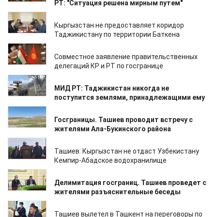
РТ: "Ситуация решена мирным путем"
07.05.2021
Кыргызстан не предоставляет коридор
Таджикистану по территории Баткена
06.05.2021
Совместное заявление правительственных
делегаций КР и РТ по госгранице
30.04.2021
МИД РТ: Таджикистан никогда не
поступится землями, принадлежащими ему
26.04.2021
Госграницы. Ташиев проводит встречу с
жителями Ала-Букинского района
26.04.2021
Ташиев: Кыргызстан не отдаст Узбекистану
Кемпир-Абадское водохранилище
29.03.2021
Делимитация госграниц. Ташиев проведет с
жителями разъяснительные беседы
23.03.2021
Ташиев вылетел в Ташкент на переговоры по