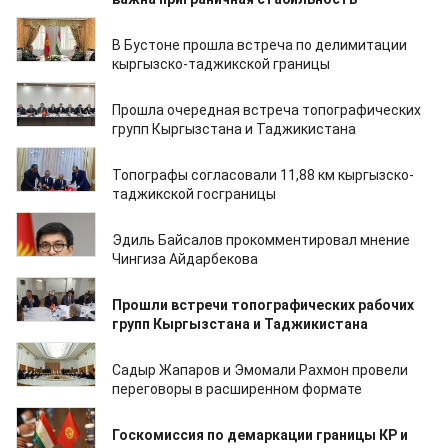
25.11.2024
В Бустоне прошла встреча по делимитации
кыргызско-таджикской границы
17.09.2024
Прошла очередная встреча топографических
групп Кыргызстана и Таджикистана
23.12.2023
Топографы согласовали 11,88 км кыргызско-
таджикской госграницы
18.10.2022
Эдиль Байсалов прокомментировал мнение
Чингиза Айдарбекова
16.02.2022
Прошли встречи топографических рабочих
групп Кыргызстана и Таджикистана
29.06.2021
Садыр Жапаров и Эмомали Рахмон провели
переговоры в расширенном формате
05.06.2021
Госкомиссия по демаркации границы КР и