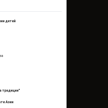
нии детей
ва
а традиции"
ате Азии