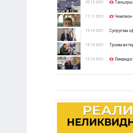
Танцоры 
30.12.2021
Чемпион 
11.11.2021
Супругам о
19.10.2021
Троим вете
18.10.2021
Ликвида
15.10.2021