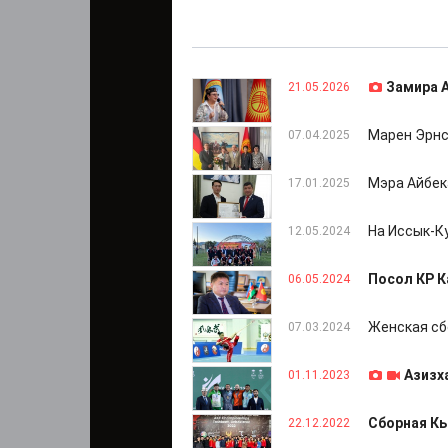
Замира 
21.05.2026
Марен Эрнс
07.04.2025
Мэра Айбек
17.01.2025
На Иссык-К
12.05.2024
Посол КР К
06.05.2024
Женская сб
07.03.2024
Азизх
01.11.2023
Сборная Кы
22.12.2022