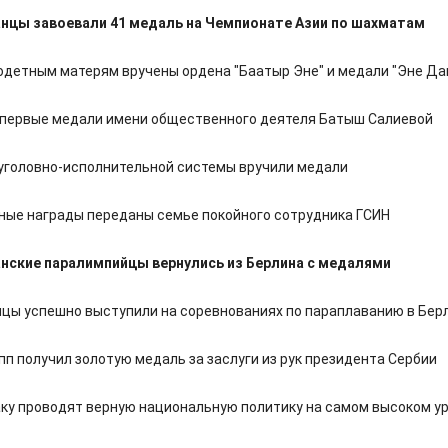
нцы завоевали 41 медаль на Чемпионате Азии по шахматам
одетным матерям вручены ордена "Баатыр Эне" и медали "Эне Да
первые медали имени общественного деятеля Батыш Салиевой
уголовно-исполнительной системы вручили медали
ые награды переданы семье покойного сотрудника ГСИН
ские паралимпийцы вернулись из Берлина с медалями
цы успешно выступили на соревнованиях по параплаванию в Бер
п получил золотую медаль за заслуги из рук президента Сербии
аку проводят верную национальную политику на самом высоком у