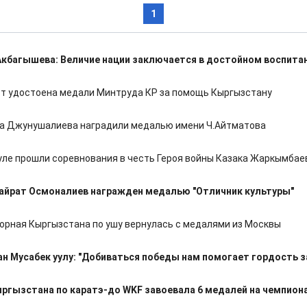
1
Акбагышева: Величие нации заключается в достойном воспита
т удостоена медали Минтруда КР за помощь Кыргызстану
а Джунушалиева наградили медалью имени Ч.Айтматова
уле прошли соревнования в честь Героя войны Казака Жаркымбае
айрат Осмоналиев награжден медалью "Отличник культуры"
орная Кыргызстана по ушу вернулась с медалями из Москвы
ан Мусабек уулу: "Добиваться победы нам помогает гордость з
ргызстана по каратэ-до WKF завоевала 6 медалей на чемпион