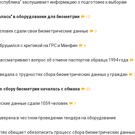
еспублика" заслушивает информацию о подготовке к выборам
алась" в оборудовании для биометрии
12
человек сдали свои биометрические данные
3
брушился с критикой на ГРС и Минфин
8
ассматривают вопрос об отмене паспортов образца 1994 года
ведала о трудностях сбора биометрических данных у граждан
о сбору биометрии началась с обмана
55
ские данные сдали 1059 человек
7
 уверена в честном проведении тендера на оборудование
тво обещает обезопасить процесс сбора биометрических данных