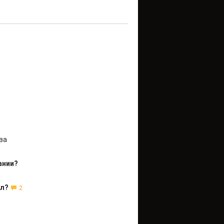
ва
ании?
ел?
2