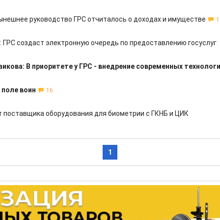
ынешнее руководство ГРС отчиталось о доходах и имуществе
1
: ГРС создаст электронную очередь по предоставлению госуслуг
икова: В приоритете у ГРС - внедрение современных технолог
в поле воин
16
т поставщика оборудования для биометрии с ГКНБ и ЦИК
1