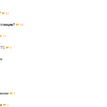
?
22
станцев?
34
13
 ТС
4
ов
милии
2
та
3