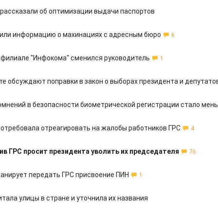
рассказали об оптимизации выдачи паспортов
нили информацию о махинациях с адресным бюро
6
 филиале "Инфокома" сменился руководитель
1
те обсуждают поправки в закон о выборах президента и депутато
омнений в безопасности биометрической регистрации стало мен
потребовала отреагировать на жалобы работников ГРС
4
ив ГРС просит президента уволить их председателя
76
анирует передать ГРС присвоение ПИН
1
тала улицы в стране и уточнила их названия