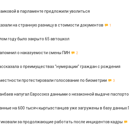
Шаиковой в парламенте предложили уволиться
указали на странную разницу в стоимости документов
1
шлом году было закрыто 65 автошкол
апомнил о наказуемости смены ПИН
2
рассказала о преимуществах "нумерации" граждан с рождения
 местности протестировали голосование по биометрии
3
анбаев напугал Евросоюз данными о незаконной выдаче паспорто
анные на 600 тысяч кыргызстанцев уже загружены в базу данных 
тиковали за продолжающие работать после инцидентов кадры