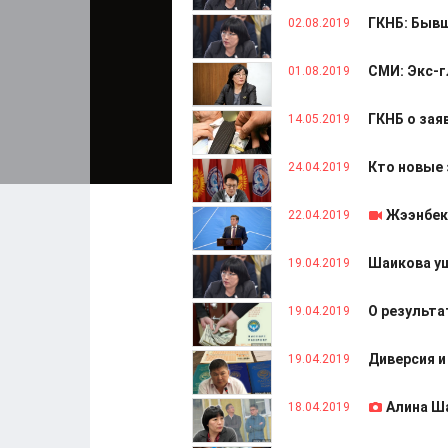
ГКНБ: Бывш
02.08.2019
СМИ: Экс-г
01.08.2019
ГКНБ о зая
14.05.2019
Кто новые
24.04.2019
Жээнбек
22.04.2019
Шаикова уш
19.04.2019
О результа
19.04.2019
Диверсия и
19.04.2019
Алина Ш
18.04.2019