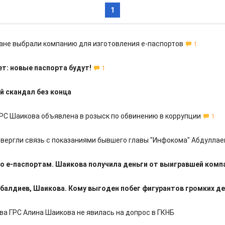
1
ане выбрали компанию для изготовления е-паспортов
1
т: новые паспорта будут!
1
 скандал без конца
ГРС Шаикова объявлена в розыск по обвинению в коррупции
1
овергли связь с показаниями бывшего главы "Инфокома" Абдуллае
по е-паспортам. Шаикова получила деньги от выигравшей комп
балдиев, Шаикова. Кому выгоден побег фигурантов громких д
ва ГРС Алина Шаикова не явилась на допрос в ГКНБ