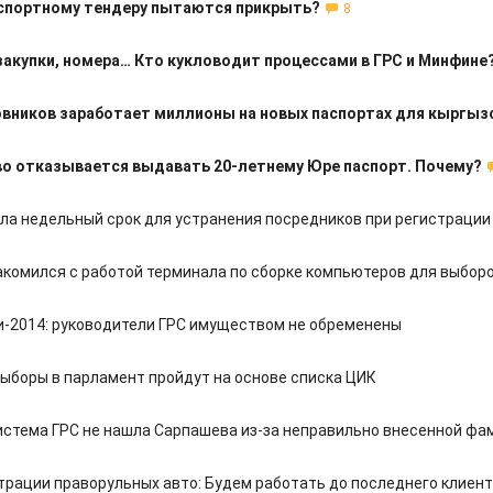
аспортному тендеру пытаются прикрыть?
8
закупки, номера… Кто кукловодит процессами в ГРС и Минфине
овников заработает миллионы на новых паспортах для кыргыз
о отказывается выдавать 20-летнему Юре паспорт. Почему?
ла недельный срок для устранения посредников при регистрации
акомился с работой терминала по сборке компьютеров для выбор
-2014: руководители ГРС имуществом не обременены
 Выборы в парламент пройдут на основе списка ЦИК
истема ГРС не нашла Сарпашева из-за неправильно внесенной фа
страции праворульных авто: Будем работать до последнего клиен