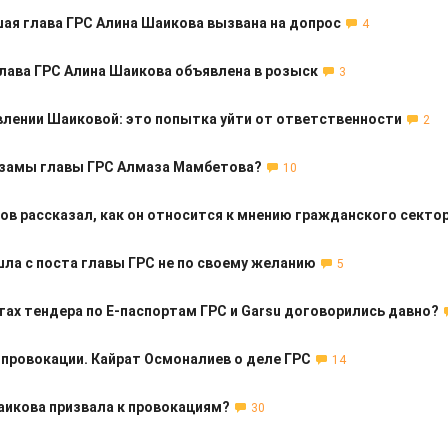
ая глава ГРС Алина Шаикова вызвана на допрос
4
лава ГРС Алина Шаикова объявлена в розыск
3
влении Шаиковой: это попытка уйти от ответственности
2
 замы главы ГРС Алмаза Мамбетова?
10
ов рассказал, как он относится к мнению гражданского секто
ла с поста главы ГРС не по своему желанию
5
тах тендера по E-паспортам ГРС и Garsu договорились давно?
 провокации. Кайрат Осмоналиев о деле ГРС
14
аикова призвала к провокациям?
30