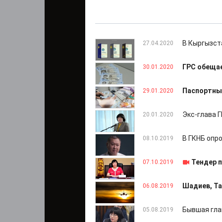
В Кыргызст
27.04.2020
ГРС обещае
30.01.2020
Паспортный
29.01.2020
Экс-глава 
20.01.2020
В ГКНБ опр
08.10.2019
Тендер 
07.10.2019
Шадиев, Та
06.08.2019
Бывшая гла
05.08.2019