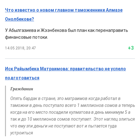
Что известно о новом главном таможеннике Алмазе
Онолбекове?
У Абылгазиева и Жээнбекова был план как перенаправить
финансовые потоки.
+3
14.05.2018, 20:47
Иск Райымбека Матраимова: правительство не успело
подготовиться
Гражданин
Опять бардак в стране, это матраимов когда работал в
таможни в день поступало всего 1 миллионов сомов а теперь
когда на его место посадили кулматова в день минимум 5 а
так и до 10 миллионов сомов поступает. Этот наглец злиться
что ему эти деньги не поступают вот и пытается туда
устроиться