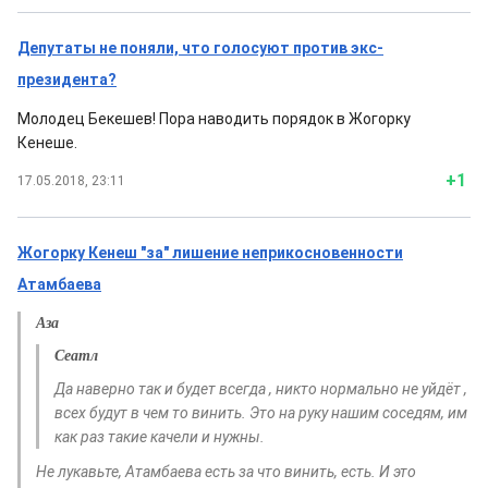
Депутаты не поняли, что голосуют против экс-
президента?
Молодец Бекешев! Пора наводить порядок в Жогорку
Кенеше.
+1
17.05.2018, 23:11
Жогорку Кенеш "за" лишение неприкосновенности
Атамбаева
Аза
Сеатл
Да наверно так и будет всегда , никто нормально не уйдёт ,
всех будут в чем то винить. Это на руку нашим соседям, им
как раз такие качели и нужны.
Не лукавьте, Атамбаева есть за что винить, есть. И это