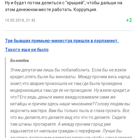
Ну и будет потом делиться с "крышей", чтобы дальше на
этом денежном месте работать. Коррупция.
+2
10.05.2018, 21:42
Три бывших премьер-министра пришли в парламент.
Такого еще не было
Болотбек
Этим депутатам лишь бы побалаболить. Если бы не взяли
кредит,опять были бы виноваты. Между прочим весь народ
знает,что авария произошла не там,где была проведена
модернизация,а там,где ее не проводили. Ну взяли кредит,и
что? Его ведь ,деньги имею ввиду,осваивали сами же
китайцы и причем здесь наши чиновники? Голову людям вы
морочить мастера. Вам бы только пыль в глаза пускать. Все
что вы делаете,это делаете вид,что что-то делаете. Сидите
там штаны протираете. А между прочим город уже
задыхается от наплыва граждан с переферии. Лучше бы
занялись вопросами развития регионов,чтобы народ уезжал