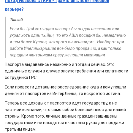
Поход Исакова в ГКНБ - трамплин в политической
карьере?
Таалай
Если бы Цой хоть один паспорт бы выдал незаконно или
украл хоть один тыйин, то его АША посадил бы немедленно
и тем более Кулова, которого он ненавидит . Наоборот при
работе Инелинкарнация все было прозрачно, а как только
передали чинтвникам-сразу же пошли махинации
Паспорта выдавались незаконно и тогда и сейчас. Это
единичные случаи в случае злоупотребления или халатности
сотрудника ГРС.
Если провести детальное расследование куда и кому пошли
деньги от паспортов из ИнтерЛинка, то вскроется истина.
Теперь все доходы от паспортов идут государству, а не
частной компании, что само собой большой плюс для нашей
страны. Кроме того, личные данные граждан защищены
государством и не находятся в частных руках для продажи
третьим лицам.