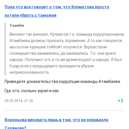
Пока что все говорит о том, что Кулматова просто
хотели убрать с таможни
Уланбек
Виноват так виноват, Кулматов т.е. команда коррупционеров
Атамбаева должны признать поражение. А то как говорится,
жыгылган күрөшкө тойбойт получится. Воровством
госимущества занимались, да занимались. Т.е. они враги
народа. Получают з/п, в то же время воруют у народа. Я был
б рад если у предыдущего президента убрали
неприкосновенность
Приведите доказательства коррупции команды Атамбаева.
Где, кто, сколько украл и как.
+2
25.05.2018, 21:26
Воронцова виновата лишь в том, что не оправдала
Салянову?