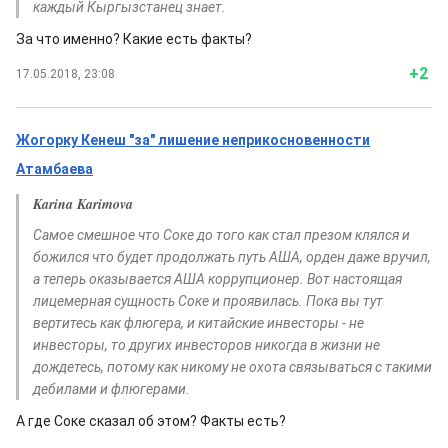
каждый Кыргызстанец знает.
За что именно? Какие есть факты?
+2
17.05.2018, 23:08
Жогорку Кенеш "за" лишение неприкосновенности
Атамбаева
Karina Karimova
Самое смешное что Соке до того как стал презом клялся и
божился что будет продолжать путь АША, орден даже вручил,
а теперь оказывается АША коррупционер. Вот настоящая
лицемерная сущность Соке и проявилась. Пока вы тут
вертитесь как флюгера, и китайские инвесторы - не
инвесторы, то других инвесторов никогда в жизни не
дождетесь, потому как никому не охота связываться с такими
дебилами и флюгерами.
А где Соке сказал об этом? Факты есть?