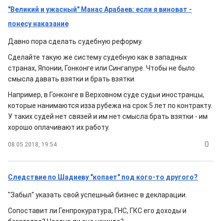
"Великий и ужасный" Манас Арабаев: если я виноват -
понесу наказание
Давно пора сделать судебную реформу.
Сделайте такую же систему судебную как в западных
странах, Японии, Гонконге или Сингапуре. Чтобы не было
смысла давать взятки и брать взятки.
Например, в Гонконге в Верховном суде судьи иностранцы,
которые нанимаются изза рубежа на срок 5 лет по контракту.
У таких судей нет связей и им нет смысла брать взятки - им
хорошо оплачивают их работу.
0
08.05.2018, 19:54
Следствие по Шадиеву "копает" под кого-то другого?
"Забыл" указать свой успешный бизнес в декларации.
Сопоставит ли Генпрокуратура, ГНС, ГКС его доходы и