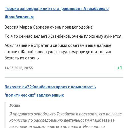
Теория заговора, или кто стравливает Атамбаева с
Жээнбековым
Версия Марса Сариева очень правдоподобна.
То, что сейчас делает Жээнбеков, очень плохо ему аукнется.
Абылгазиев не стратег и своими советами еще дальше
загонит Жээнбекова туда, откуда ему придется только
бежать из страны.
+1
14.05.2018, 20:55
Захочет ли? Жээнбекова просят помиловать
"политических" заключенных
Гость
Я предлагаю освободить Текебаева и поставить его во главе
комиссии по расследованию деятельности Атамбаева за
весь период нахождения его во власти. Ну заодно и