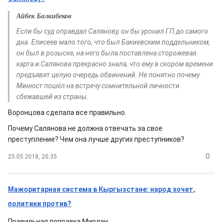
Айбек Балкибеков
Если бы суд оправдал Салянову, он бы уронил ГП до самого
дна. Елисеев мало того, что был Бакиевским поддельником,
он был в розыске, на него была поставлена сторожевая
карта и Салянова прекрасно знала, что ему в скором времени
предъявят целую очередь обвинений. Не понятно почему
Минюст пошёл на встречу сомнительной личности
сбежавшей из страны.
Воронцова сделала все правильно.
Почему Салянова не должна отвечать за свое
преступление? Чем она лучше других преступников?
0
25.05.2018, 20:35
Мажоритарная система в Кыргызстане: народ хочет,
политики против?
Правильная поправка Мирлан.