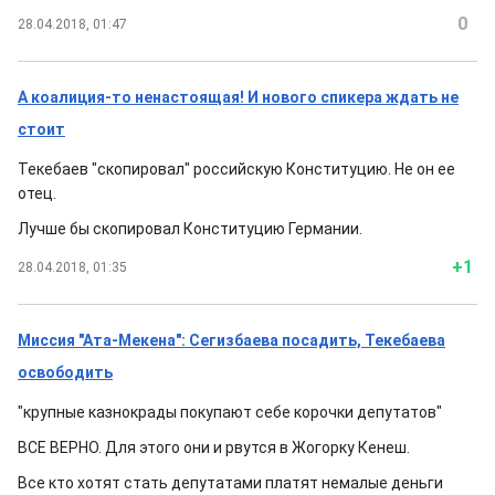
0
28.04.2018, 01:47
А коалиция-то ненастоящая! И нового спикера ждать не
стоит
Текебаев "скопировал" российскую Конституцию. Не он ее
отец.
Лучше бы скопировал Конституцию Германии.
+1
28.04.2018, 01:35
Миссия "Ата-Мекена": Сегизбаева посадить, Текебаева
освободить
"крупные казнокрады покупают себе корочки депутатов"
ВСЕ ВЕРНО. Для этого они и рвутся в Жогорку Кенеш.
Все кто хотят стать депутатами платят немалые деньги