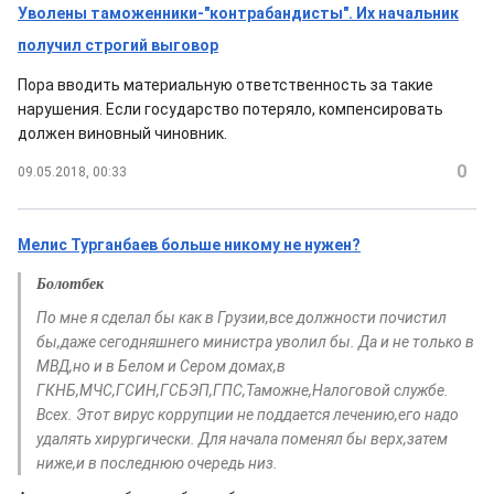
Уволены таможенники-"контрабандисты". Их начальник
получил строгий выговор
Пора вводить материальную ответственность за такие
нарушения. Если государство потеряло, компенсировать
должен виновный чиновник.
0
09.05.2018, 00:33
Мелис Турганбаев больше никому не нужен?
Болотбек
По мне я сделал бы как в Грузии,все должности почистил
бы,даже сегодняшнего министра уволил бы. Да и не только в
МВД,но и в Белом и Сером домах,в
ГКНБ,МЧС,ГСИН,ГСБЭП,ГПС,Таможне,Налоговой службе.
Всех. Этот вирус коррупции не поддается лечению,его надо
удалять хирургически. Для начала поменял бы верх,затем
ниже,и в последнюю очередь низ.