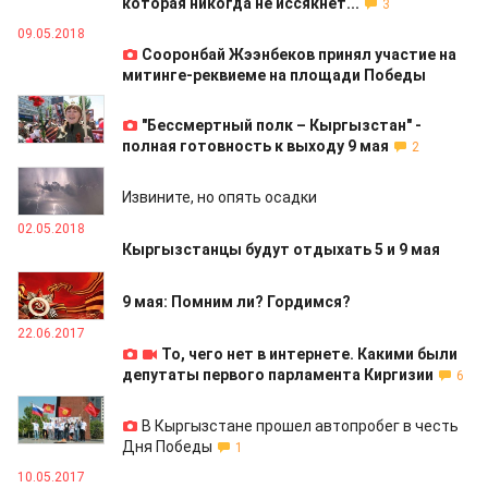
которая никогда не иссякнет...
3
09.05.2018
Сооронбай Жээнбеков принял участие на
митинге-реквиеме на площади Победы
04.05.2018
"Бессмертный полк – Кыргызстан" -
полная готовность к выходу 9 мая
2
02.05.2018
Извините, но опять осадки
02.05.2018
Кыргызстанцы будут отдыхать 5 и 9 мая
28.04.2018
9 мая: Помним ли? Гордимся?
22.06.2017
То, чего нет в интернете. Какими были
депутаты первого парламента Киргизии
6
11.05.2017
В Кыргызстане прошел автопробег в честь
Дня Победы
1
10.05.2017