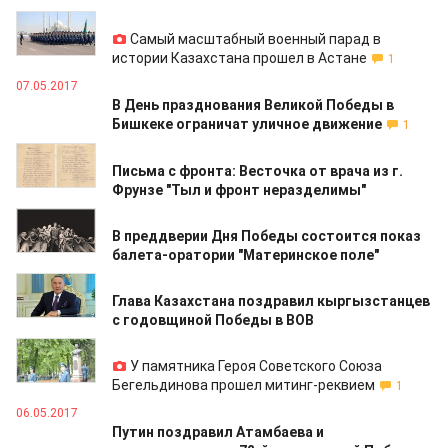
07.05.2017
Самый масштабный военный парад в
истории Казахстана прошел в Астане
1
07.05.2017
В День празднования Великой Победы в
Бишкеке ограничат уличное движение
1
07.05.2017
Письма с фронта: Весточка от врача из г.
Фрунзе "Тыл и фронт неразделимы"
07.05.2017
В преддверии Дня Победы состоится показ
балета-оратории "Материнское поле"
06.05.2017
Глава Казахстана поздравил кыргызстанцев
с годовщиной Победы в ВОВ
06.05.2017
У памятника Героя Советского Союза
Бегельдинова прошел митинг-реквием
1
06.05.2017
Путин поздравил Атамбаева и