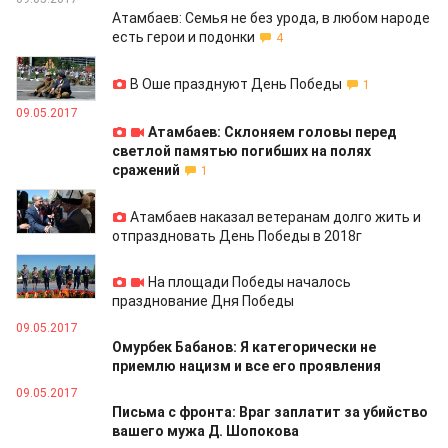
Атамбаев: Семья не без урода, в любом народе
есть герои и подонки
4
09.05.2017
В Оше празднуют День Победы
1
09.05.2017
Атамбаев: Склоняем головы перед
светлой памятью погибших на полях
сражений
1
09.05.2017
Атамбаев наказал ветеранам долго жить и
отпраздновать День Победы в 2018г
09.05.2017
На площади Победы началось
празднование Дня Победы
09.05.2017
Омурбек Бабанов: Я категорически не
приемлю нацизм и все его проявления
09.05.2017
Письма с фронта: Враг заплатит за убийство
вашего мужа Д. Шопокова