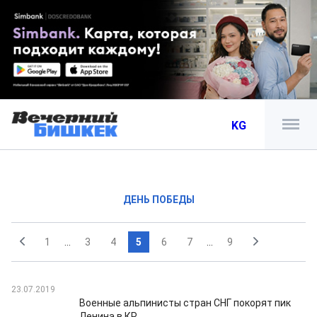
KG
ДЕНЬ ПОБЕДЫ
1
...
3
4
5
6
7
...
9
23.07.2019
Военные альпинисты стран СНГ покорят пик
Ленина в КР.