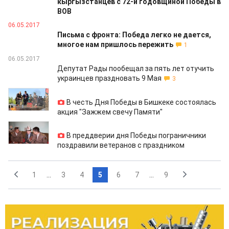
кыргызстанцев с 72-й годовщиной Победы в
ВОВ
06.05.2017
Письма с фронта: Победа легко не дается,
многое нам пришлось пережить
1
06.05.2017
Депутат Рады пообещал за пять лет отучить
украинцев праздновать 9 Мая
3
05.05.2017
В честь Дня Победы в Бишкеке состоялась
акция "Зажжем свечу Памяти"
05.05.2017
В преддверии дня Победы пограничники
поздравили ветеранов с праздником
1
...
3
4
5
6
7
...
9