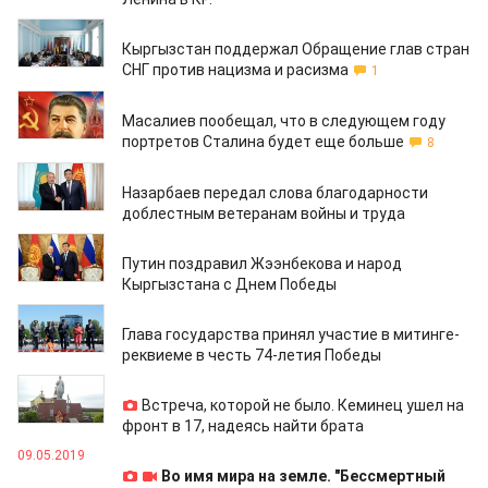
17.07.2019
Кыргызстан поддержал Обращение глав стран
СНГ против нацизма и расизма
1
13.05.2019
Масалиев пообещал, что в следующем году
портретов Сталина будет еще больше
8
09.05.2019
Назарбаев передал слова благодарности
доблестным ветеранам войны и труда
09.05.2019
Путин поздравил Жээнбекова и народ
Кыргызстана с Днем Победы
09.05.2019
Глава государства принял участие в митинге-
реквиеме в честь 74-летия Победы
09.05.2019
Встреча, которой не было. Кеминец ушел на
фронт в 17, надеясь найти брата
09.05.2019
Во имя мира на земле. "Бессмертный