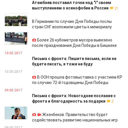
Атамбаев поставил точки над "i" своим
выступлением о ксенофобии в России
21
10.05.2017
В Германии по случаю Дня Победы послы
стран СНГ возложили цветы к мемориалу
10.05.2017
Более 26 кубометров мусора вывезено
после празднования Дня Победы в Бишкеке
10.05.2017
Письма с фронта: Пишите письма, если не
будете писать, я тоже не буду
10.05.2017
В ООН прошла фотовыставка с участием КР
по случаю 72-й годовщины Дня Победы
09.05.2017
Письма с фронта: Новогоднее послание с
фронта и благодарность за подарки
2
09.05.2017
Жээнбеков: Правительство будет
содействовать развитию национальных игр
09.05.2017