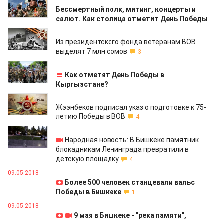
07.05.2019
Бессмертный полк, митинг, концерты и
салют. Как столица отметит День Победы
03.05.2019
Из президентского фонда ветеранам ВОВ
выделят 7 млн сомов
3
26.04.2019
Как отметят День Победы в
Кыргызстане?
21.03.2019
Жээнбеков подписал указ о подготовке к 75-
летию Победы в ВОВ
4
05.07.2018
Народная новость: В Бишкеке памятник
блокадникам Ленинграда превратили в
детскую площадку
4
09.05.2018
Более 500 человек станцевали вальс
Победы в Бишкеке
1
09.05.2018
9 мая в Бишкеке - "река памяти",