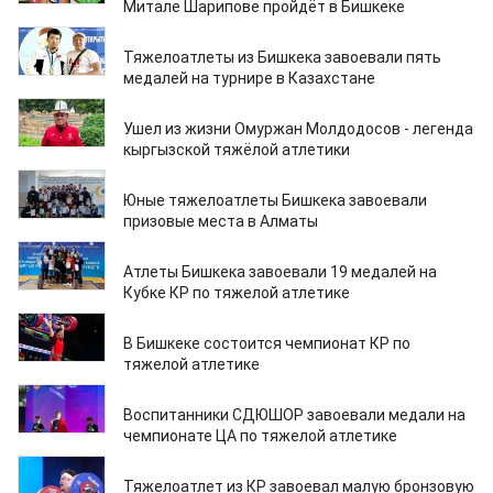
Митале Шарипове пройдёт в Бишкеке
22.05.2025
Тяжелоатлеты из Бишкека завоевали пять
медалей на турнире в Казахстане
06.05.2025
Ушел из жизни Омуржан Молдодосов - легенда
кыргызской тяжёлой атлетики
24.03.2025
Юные тяжелоатлеты Бишкека завоевали
призовые места в Алматы
16.02.2025
Атлеты Бишкека завоевали 19 медалей на
Кубке КР по тяжелой атлетике
22.11.2024
В Бишкеке состоится чемпионат КР по
тяжелой атлетике
27.06.2024
Воспитанники СДЮШОР завоевали медали на
чемпионате ЦА по тяжелой атлетике
11.04.2024
Тяжелоатлет из КР завоевал малую бронзовую