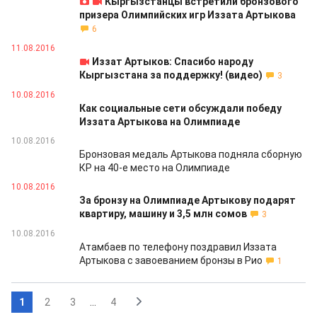
Кыргызстанцы встретили бронзового
призера Олимпийских игр Иззата Артыкова
6
11.08.2016
Иззат Артыков: Спасибо народу
Кыргызстана за поддержку! (видео)
3
10.08.2016
Как социальные сети обсуждали победу
Иззата Артыкова на Олимпиаде
10.08.2016
Бронзовая медаль Артыкова подняла сборную
КР на 40-е место на Олимпиаде
10.08.2016
За бронзу на Олимпиаде Артыкову подарят
квартиру, машину и 3,5 млн сомов
3
10.08.2016
Атамбаев по телефону поздравил Иззата
Артыкова с завоеванием бронзы в Рио
1
1
2
3
...
4