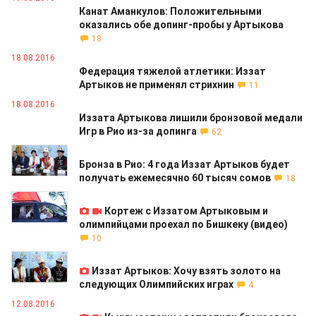
Канат Аманкулов: Положительными
оказались обе допинг-пробы у Артыкова
18
18.08.2016
Федерация тяжелой атлетики: Иззат
Артыков не применял стрихнин
11
18.08.2016
Иззата Артыкова лишили бронзовой медали
Игр в Рио из-за допинга
62
12.08.2016
Бронза в Рио: 4 года Иззат Артыков будет
получать ежемесячно 60 тысяч сомов
18
12.08.2016
Кортеж с Иззатом Артыковым и
олимпийцами проехал по Бишкеку (видео)
10
12.08.2016
Иззат Артыков: Хочу взять золото на
следующих Олимпийских играх
4
12.08.2016