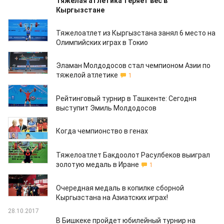
Тяжелая атлетика теряет вес в
Кыргызстане
01.08.2021
Тяжелоатлет из Кыргызстана занял 6 место на
Олимпийских играх в Токио
16.02.2020
Эламан Молдодосов стал чемпионом Азии по
тяжелой атлетике
1
11.02.2020
Рейтинговый турнир в Ташкенте: Сегодня
выступит Эмиль Молдодосов
10.02.2020
Когда чемпионство в генах
04.02.2020
Тяжелоатлет Бакдоолот Расулбеков выиграл
золотую медаль в Иране
1
23.08.2018
Очередная медаль в копилке сборной
Кыргызстана на Азиатских играх!
28.10.2017
В Бишкеке пройдет юбилейный турнир на