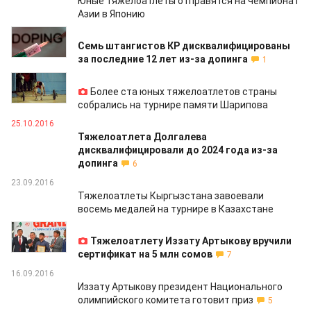
Юные тяжелоатлеты отправятся на чемпионат
Азии в Японию
03.11.2016
Семь штангистов КР дисквалифицированы
за последние 12 лет из-за допинга
1
27.10.2016
Более ста юных тяжелоатлетов страны
собрались на турнире памяти Шарипова
25.10.2016
Тяжелоатлета Долгалева
дисквалифицировали до 2024 года из-за
допинга
6
23.09.2016
Тяжелоатлеты Кыргызстана завоевали
восемь медалей на турнире в Казахстане
19.09.2016
Тяжелоатлету Иззату Артыкову вручили
сертификат на 5 млн сомов
7
16.09.2016
Иззату Артыкову президент Национального
олимпийского комитета готовит приз
5