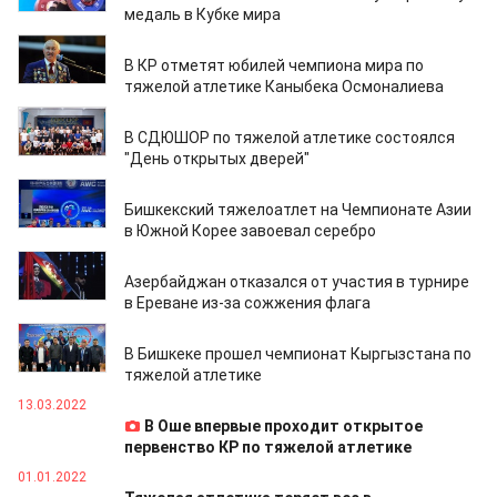
медаль в Кубке мира
17.11.2023
В КР отметят юбилей чемпиона мира по
тяжелой атлетике Каныбека Осмоналиева
04.10.2023
В СДЮШОР по тяжелой атлетике состоялся
"День открытых дверей"
16.05.2023
Бишкекский тяжелоатлет на Чемпионате Азии
в Южной Корее завоевал серебро
16.04.2023
Азербайджан отказался от участия в турнире
в Ереване из-за сожжения флага
24.03.2023
В Бишкеке прошел чемпионат Кыргызстана по
тяжелой атлетике
13.03.2022
В Оше впервые проходит открытое
первенство КР по тяжелой атлетике
01.01.2022