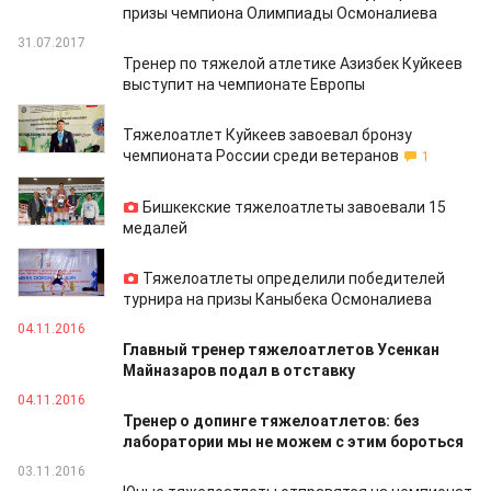
призы чемпиона Олимпиады Осмоналиева
31.07.2017
Тренер по тяжелой атлетике Азизбек Куйкеев
выступит на чемпионате Европы
23.03.2017
Тяжелоатлет Куйкеев завоевал бронзу
чемпионата России среди ветеранов
1
06.03.2017
Бишкекские тяжелоатлеты завоевали 15
медалей
25.11.2016
Тяжелоатлеты определили победителей
турнира на призы Каныбека Осмоналиева
04.11.2016
Главный тренер тяжелоатлетов Усенкан
Майназаров подал в отставку
04.11.2016
Тренер о допинге тяжелоатлетов: без
лаборатории мы не можем с этим бороться
03.11.2016