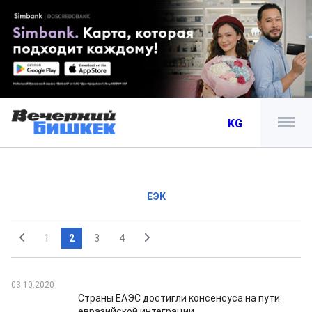
KG
ЕЭК
1
2
3
4
03.10.2020
Страны ЕАЭС достигли консенсуса на пути
евразийской интеграции