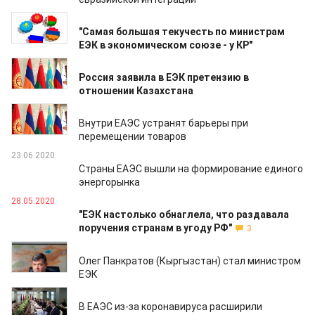
15.09.2020
"Самая большая текучесть по министрам
ЕЭК в экономическом союзе - у КР"
03.09.2020
Россия заявила в ЕЭК претензию в
отношении Казахстана
12.08.2020
Внутри ЕАЭС устранят барьеры при
перемещении товаров
23.06.2020
Страны ЕАЭС вышли на формирование единого
энергорынка
28.05.2020
"ЕЭК настолько обнаглела, что раздавала
поручения странам в угоду РФ"
3
24.04.2020
Олег Панкратов (Кыргызстан) стал министром
ЕЭК
04.04.2020
В ЕАЭС из-за коронавируса расширили