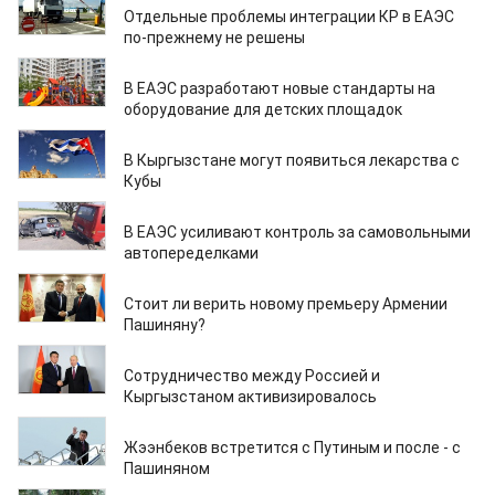
Отдельные проблемы интеграции КР в ЕАЭС
по-прежнему не решены
17.10.2018
В ЕАЭС разработают новые стандарты на
оборудование для детских площадок
01.10.2018
В Кыргызстане могут появиться лекарства с
Кубы
02.08.2018
В ЕАЭС усиливают контроль за самовольными
автопеределками
14.05.2018
Стоит ли верить новому премьеру Армении
Пашиняну?
14.05.2018
Сотрудничество между Россией и
Кыргызстаном активизировалось
14.05.2018
Жээнбеков встретится с Путиным и после - с
Пашиняном