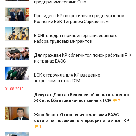
предпринимателями Оша
27.09.2019
Президент КР встретился с председателем
Коллегии ЕЭК Тиграном Саркисяном
16.09.2019
В СНГ внедрят принцип организованного
набора трудовых мигрантов
13.09.2019
Для граждан КР облегчится поиск работы в РФ
и странах ЕАЭС
09.08.2019
ЕЭК отсрочила для КР введение
техрегламента на ГСМ
01.08.2019
Депутат Дастан Бекешев обвинил коллег по
ЖК в лобби низкокачественных ГСМ
7
06.12.2018
Жээнбеков: Отношения с членами ЕАЭС
остаются неизменным приоритетом для КР
1
29.11.2018