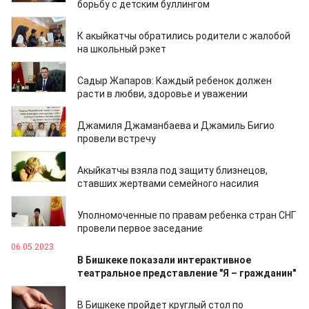
борьбу с детским буллингом
17.01.2025
К акыйкатчы обратились родители с жалобой
на школьный рэкет
20.11.2024
Садыр Жапаров: Каждый ребенок должен
расти в любви, здоровье и уважении
14.02.2024
Джамиля Джаманбаева и Джамиль Бигио
провели встречу
16.11.2023
Акыйкатчы взяла под защиту близнецов,
ставших жертвами семейного насилия
06.06.2023
Уполномоченные по правам ребенка стран СНГ
провели первое заседание
06.05.2023
В Бишкеке показали интерактивное
театральное представление "Я – гражданин"
22.02.2023
В Бишкеке пройдет круглый стол по