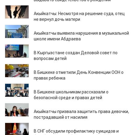
18.06.2026
Акыйкатчы: Несмотря на решение суда, отец
не вернул дочь матери
21.04.2026
Акыйкатчы выявила нарушения в музыкальной
школе имени Абдраева
21.11.2025
В Кыргызстане создан Деловой совет по
вопросам детей
20.11.2025
В Бишкеке отметили День Конвенции ООН о
правах ребенка
15.10.2025
В Бишкеке школьникам рассказали о
безопасной среде и правах детей
22.04.2025
Акыйкатчы призвала защитить права девочки,
пострадавшей от насилия
31.03.2025
В СНГ обсудили профилактику суицидов и